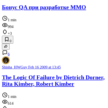
Бонус QA при разработке MMO
1 min
994
+3
0
6
Shisha_HWGuy
Feb 16 2009 at 13:45
The Logic Of Failure by Dietrich Dorner,
Rita Kimber, Robert Kimber
1 min
614