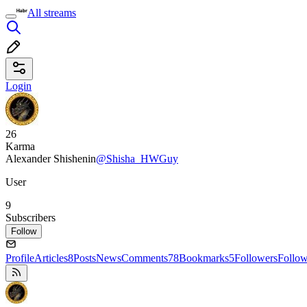
All streams
Login
26
Karma
Alexander Shishenin
@Shisha_HWGuy
User
9
Subscribers
Follow
Profile
Articles
8
Posts
News
Comments
78
Bookmarks
5
Followers
Follo