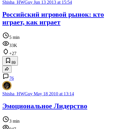
Shisha_HWGuy
Jun 13 2013 at 15:54
Российский игровой рынок: кто
играет, как играет
5 min
33K
+27
89
76
Shisha_HWGuy
May 18 2010 at 13:14
Эмоциональное Лидерство
3 min