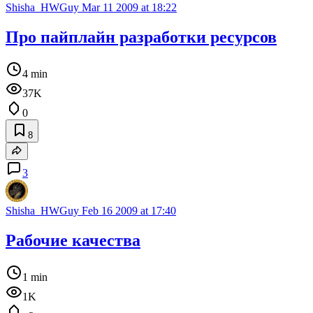
Shisha_HWGuy
Mar 11 2009 at 18:22
Про пайплайн разработки ресурсов
4 min
37K
0
8
3
Shisha_HWGuy
Feb 16 2009 at 17:40
Рабочие качества
1 min
1K