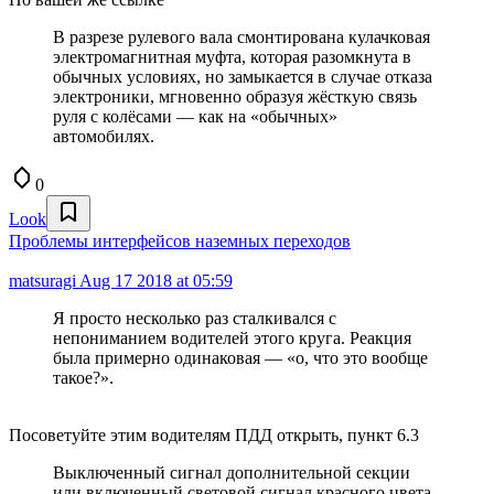
В разрезе рулевого вала смонтирована кулачковая
электромагнитная муфта, которая разомкнута в
обычных условиях, но замыкается в случае отказа
электроники, мгновенно образуя жёсткую связь
руля с колёсами — как на «обычных»
автомобилях.
0
Look
Проблемы интерфейсов наземных переходов
matsuragi
Aug 17 2018 at 05:59
Я просто несколько раз сталкивался с
непониманием водителей этого круга. Реакция
была примерно одинаковая — «о, что это вообще
такое?».
Посоветуйте этим водителям ПДД открыть, пункт 6.3
Выключенный сигнал дополнительной секции
или включенный световой сигнал красного цвета