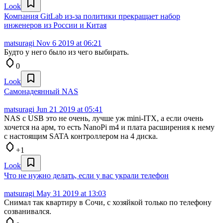
Look
Компания GitLab из-за политики прекращает набор
инженеров из России и Китая
matsuragi
Nov 6 2019 at 06:21
Будто у него было из чего выбирать.
0
Look
Самонадеянный NAS
matsuragi
Jun 21 2019 at 05:41
NAS с USB это не очень, лучше уж mini-ITX, а если очень
хочется на арм, то есть NanoPi m4 и плата расширения к нему
с настоящим SATA контроллером на 4 диска.
+1
Look
Что не нужно делать, если у вас украли телефон
matsuragi
May 31 2019 at 13:03
Снимал так квартиру в Сочи, с хозяйкой только по телефону
созванивался.