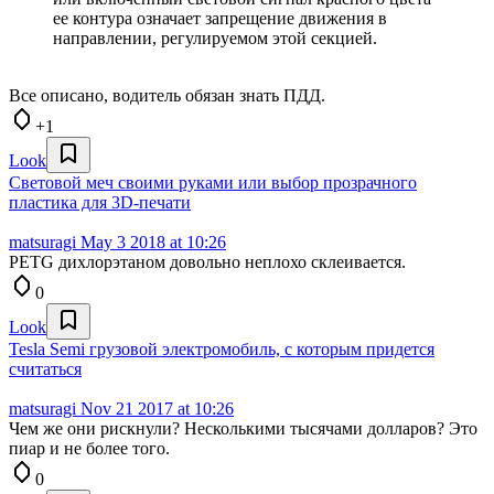
ее контура означает запрещение движения в
направлении, регулируемом этой секцией.
Все описано, водитель обязан знать ПДД.
+1
Look
Световой меч своими руками или выбор прозрачного
пластика для 3D-печати
matsuragi
May 3 2018 at 10:26
PETG дихлорэтаном довольно неплохо склеивается.
0
Look
Tesla Semi грузовой электромобиль, с которым придется
считаться
matsuragi
Nov 21 2017 at 10:26
Чем же они рискнули? Несколькими тысячами долларов? Это
пиар и не более того.
0