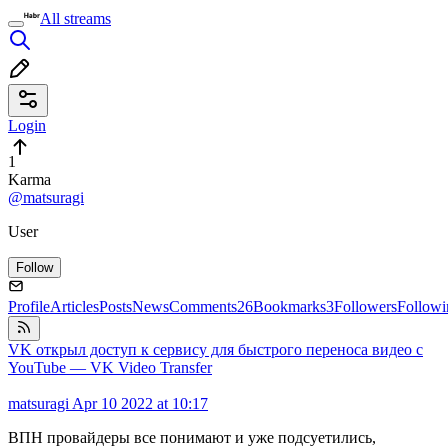
All streams
Login
1
Karma
@matsuragi
User
Follow
Profile
Articles
Posts
News
Comments
26
Bookmarks
3
Followers
Followi
VK открыл доступ к сервису для быстрого переноса видео с
YouTube — VK Video Transfer
matsuragi
Apr 10 2022 at 10:17
ВПН провайдеры все понимают и уже подсуетились,