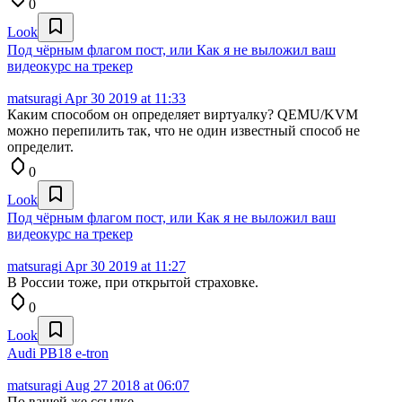
0
Look
Под чёрным флагом пост, или Как я не выложил ваш
видеокурс на трекер
matsuragi
Apr 30 2019 at 11:33
Каким способом он определяет виртуалку? QEMU/KVM
можно перепилить так, что не один известный способ не
определит.
0
Look
Под чёрным флагом пост, или Как я не выложил ваш
видеокурс на трекер
matsuragi
Apr 30 2019 at 11:27
В России тоже, при открытой страховке.
0
Look
Audi PB18 e-tron
matsuragi
Aug 27 2018 at 06:07
По вашей же ссылке