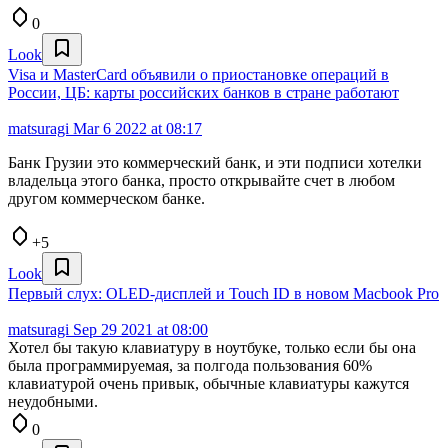
0
Look
Visa и MasterCard объявили о приостановке операций в
России, ЦБ: карты российских банков в стране работают
matsuragi
Mar 6 2022 at 08:17
Банк Грузии это коммерческий банк, и эти подписи хотелки
владельца этого банка, просто открывайте счет в любом
другом коммерческом банке.
+5
Look
Первый слух: OLED-дисплей и Touch ID в новом Macbook Pro
matsuragi
Sep 29 2021 at 08:00
Хотел бы такую клавиатуру в ноутбуке, только если бы она
была программируемая, за полгода пользования 60%
клавиатурой очень привык, обычные клавиатуры кажутся
неудобными.
0