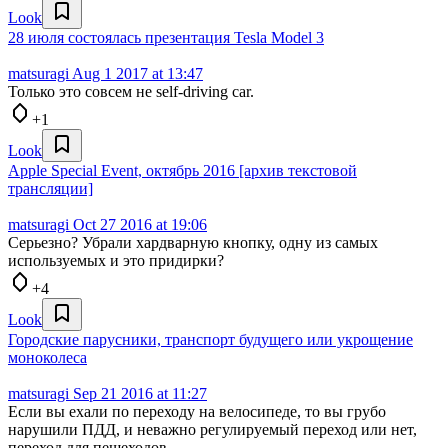
Look
28 июля состоялась презентация Tesla Model 3
matsuragi
Aug 1 2017 at 13:47
Только это совсем не self-driving car.
+1
Look
Apple Special Event, октябрь 2016 [архив текстовой
трансляции]
matsuragi
Oct 27 2016 at 19:06
Серьезно? Убрали хардварную кнопку, одну из самых
используемых и это придирки?
+4
Look
Городские парусники, транспорт будущего или укрощение
моноколеса
matsuragi
Sep 21 2016 at 11:27
Если вы ехали по переходу на велосипеде, то вы грубо
нарушили ПДД, и неважно регулируемый переход или нет,
переход для пешеходов.