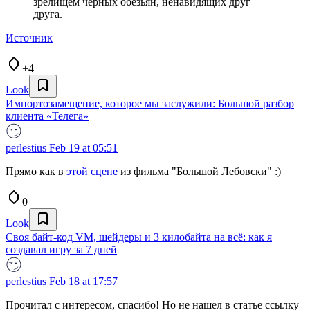
зрелищем черных обезьян, ненавидящих друг
друга.
Источник
+4
Look
Импортозамещение, которое мы заслужили: Большой разбор
клиента «Телега»
perlestius
Feb 19 at 05:51
Прямо как в
этой сцене
из фильма "Большой Лебовски" :)
0
Look
Своя байт-код VM, шейдеры и 3 килобайта на всё: как я
создавал игру за 7 дней
perlestius
Feb 18 at 17:57
Прочитал с интересом, спасибо! Но не нашел в статье ссылку