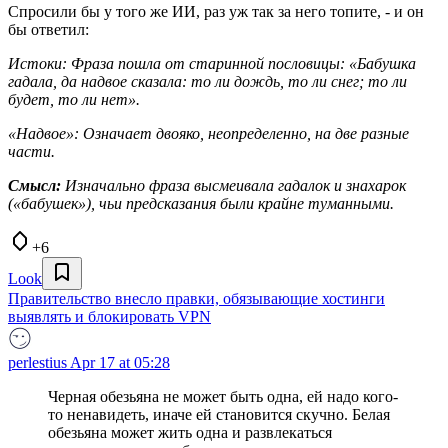
Спросили бы у того же ИИ, раз уж так за него топите, - и он
бы ответил:
Истоки: Фраза пошла от старинной пословицы: «Бабушка
гадала, да надвое сказала: то ли дождь, то ли снег; то ли
будет, то ли нет».
«Надвое»: Означает двояко, неопределенно, на две разные
части.
Смысл:
Изначально фраза высмеивала гадалок и знахарок
(«бабушек»), чьи предсказания были крайне туманными.
+6
Look
Правительство внесло правки, обязывающие хостинги
выявлять и блокировать VPN
perlestius
Apr 17 at 05:28
Черная обезьяна не может быть одна, ей надо кого-
то ненавидеть, иначе ей становится скучно. Белая
обезьяна может жить одна и развлекаться