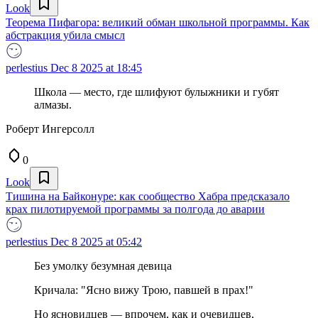
Look
Теорема Пифагора: великий обман школьной программы. Как
абстракция убила смысл
perlestius
Dec 8 2025 at 18:45
Школа — место, где шлифуют булыжники и губят
алмазы.
Роберт Ингерсолл
0
Look
Тишина на Байконуре: как сообщество Хабра предсказало
крах пилотируемой программы за полгода до аварии
perlestius
Dec 8 2025 at 05:42
Без умолку безумная девица
Кричала: "Ясно вижу Трою, павшей в прах!"
Но ясновидцев — впрочем, как и очевидцев,