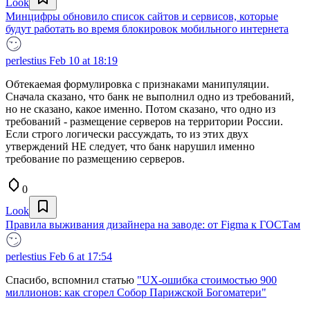
Look
Минцифры обновило список сайтов и сервисов, которые
будут работать во время блокировок мобильного интернета
perlestius
Feb 10 at 18:19
Обтекаемая формулировка с признаками манипуляции.
Сначала сказано, что банк не выполнил одно из требований,
но не сказано, какое именно. Потом сказано, что одно из
требований - размещение серверов на территории России.
Если строго логически рассуждать, то из этих двух
утверждений НЕ следует, что банк нарушил именно
требование по размещению серверов.
0
Look
Правила выживания дизайнера на заводе: от Figma к ГОСТам
perlestius
Feb 6 at 17:54
Спасибо, вспомнил статью
"UX-ошибка стоимостью 900
миллионов: как сгорел Собор Парижской Богоматери"