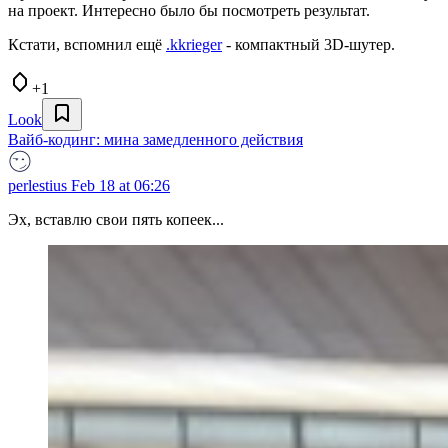
на проект. Интересно было бы посмотреть результат.
Кстати, вспомнил ещё
.kkrieger
- компактный 3D-шутер.
+1
Look
Вайб-кодинг: мина замедленного действия
perlestius
Feb 18 at 06:26
Эх, вставлю свои пять копеек...