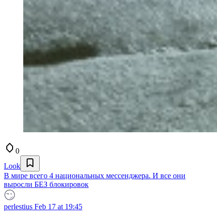
0
Look
В мире всего 4 национальных мессенджера. И все они
выросли БЕЗ блокировок
perlestius
Feb 17 at 19:45