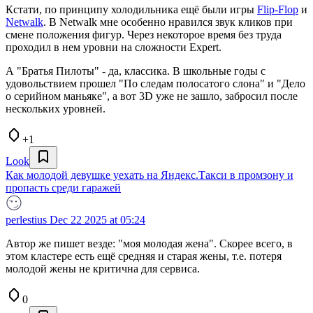
Кстати, по принципу холодильника ещё были игры
Flip-Flop
и
Netwalk
. В Netwalk мне особенно нравился звук кликов при
смене положения фигур. Через некоторое время без труда
проходил в нем уровни на сложности Expert.
А "Братья Пилоты" - да, классика. В школьные годы с
удовольствием прошел "По следам полосатого слона" и "Дело
о серийном маньяке", а вот 3D уже не зашло, забросил после
нескольких уровней.
+1
Look
Как молодой девушке уехать на Яндекс.Такси в промзону и
пропасть среди гаражей
perlestius
Dec 22 2025 at 05:24
Автор же пишет везде: "моя молодая жена". Скорее всего, в
этом кластере есть ещё средняя и старая жены, т.е. потеря
молодой жены не критична для сервиса.
0