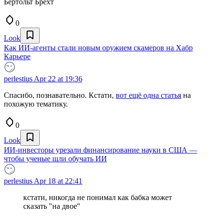
Бертольт Брехт
0
Look
Как ИИ-агенты стали новым оружием скамеров на Хабр
Карьере
perlestius
Apr 22 at 19:36
Спасибо, познавательно. Кстати,
вот ещё одна статья
на
похожую тематику.
0
Look
ИИ-инвесторы урезали финансирование науки в США —
чтобы ученые шли обучать ИИ
perlestius
Apr 18 at 22:41
кстати, никогда не понимал как бабка может
сказать "на двое"