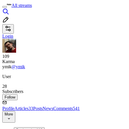
All streams
Login
109
Karma
ymik
@ymik
User
28
Subscribers
Follow
Profile
Articles
33
Posts
News
Comments
541
More