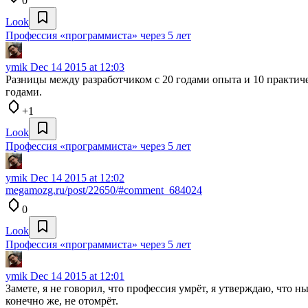
0
Look
Профессия «программиста» через 5 лет
ymik
Dec 14 2015 at 12:03
Разницы между разработчиком с 20 годами опыта и 10 практиче
годами.
+1
Look
Профессия «программиста» через 5 лет
ymik
Dec 14 2015 at 12:02
megamozg.ru/post/22650/#comment_684024
0
Look
Профессия «программиста» через 5 лет
ymik
Dec 14 2015 at 12:01
Замете, я не говорил, что профессия умрёт, я утверждаю, что
конечно же, не отомрёт.