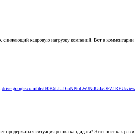
ер, снижающий кадровую нагрузку компаний. Вот в комментарии
:
drive.google.com/file/d/0B6LL-16uNPtoLWJNdUdxOFZ1REU/view
ет продержаться ситуация рынка кандидата? Этот пост как раз и 