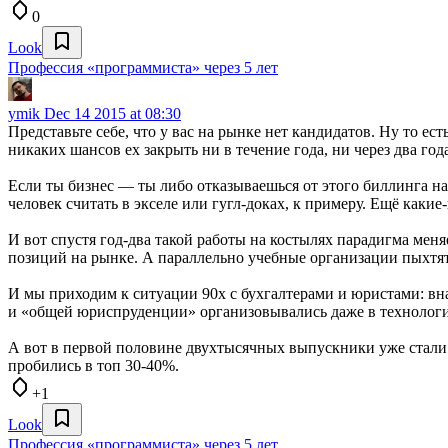
0
Look
Профессия «программиста» через 5 лет
ymik
Dec 14 2015 at 08:30
Представьте себе, что у вас на рынке нет кандидатов. Ну то е
никаких шансов ех закрыть ни в течение года, ни через два года
Если ты бизнес — ты либо отказываешься от этого биллинга на
человек считать в экселе или гугл-доках, к примеру. Ещё каки
И вот спустя год-два такой работы на костылях парадигма меня
позиций на рынке. А параллельно учебные организации пыхтя
И мы приходим к ситуации 90х с бухгалтерами и юристами: вн
и «общей юриспруденции» организовывались даже в технологи
А вот в первой половине двухтысячных выпускники уже стали 
пробились в топ 30-40%.
+1
Look
Профессия «программиста» через 5 лет