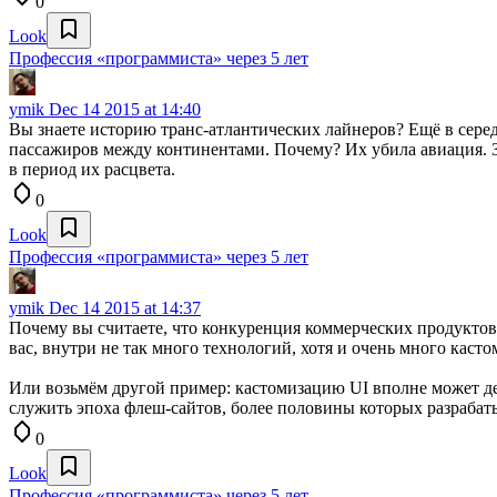
0
Look
Профессия «программиста» через 5 лет
ymik
Dec 14 2015 at 14:40
Вы знаете историю транс-атлантических лайнеров? Ещё в сере
пассажиров между континентами. Почему? Их убила авиация. За
в период их расцвета.
0
Look
Профессия «программиста» через 5 лет
ymik
Dec 14 2015 at 14:37
Почему вы считаете, что конкуренция коммерческих продуктов
вас, внутри не так много технологий, хотя и очень много каст
Или возьмём другой пример: кастомизацию UI вполне может дел
служить эпоха флеш-сайтов, более половины которых разрабат
0
Look
Профессия «программиста» через 5 лет