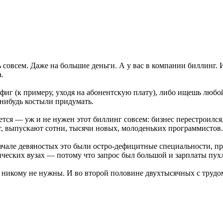
сть совсем. Даже на большие деньги. А у вас в компании биллинг
.
фиг (к примеру, уходя на абонентскую плату), либо ищешь любо
е-нибудь костыли придумать.
ется — уж и не нужен этот биллинг совсем: бизнес перестроился
т, выпускают сотни, тысячи новых, молоденьких программистов.
ачале девяностых это были остро-дефицитные специальности, пр
ческих вузах — потому что запрос был большой и зарплаты пух
никому не нужны. И во второй половине двухтысячных с трудом 