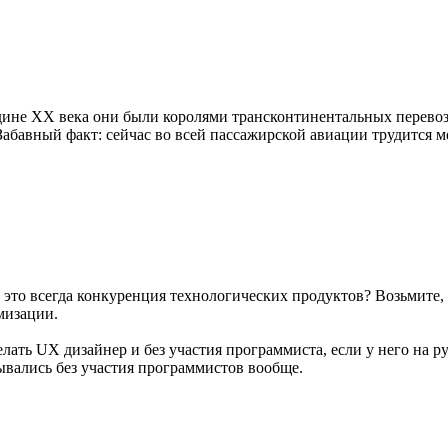
дине XX века они были королями трансконтинентальных перевоз
бавный факт: сейчас во всей пассажирской авиации трудится ме
 это всегда конкуренция технологических продуктов? Возьмите,
омизации.
ать UX дизайнер и без участия программиста, если у него на ру
ывались без участия программистов вообще.