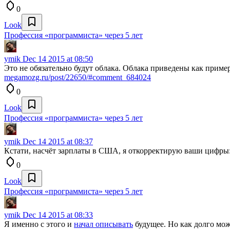
0
Look
Профессия «программиста» через 5 лет
ymik
Dec 14 2015 at 08:50
Это не обязательно будут облака. Облака приведены как прим
megamozg.ru/post/22650/#comment_684024
0
Look
Профессия «программиста» через 5 лет
ymik
Dec 14 2015 at 08:37
Кстати, насчёт зарплаты в США, я откорректирую ваши цифры
0
Look
Профессия «программиста» через 5 лет
ymik
Dec 14 2015 at 08:33
Я именно с этого и
начал описывать
будущее. Но как долго мож