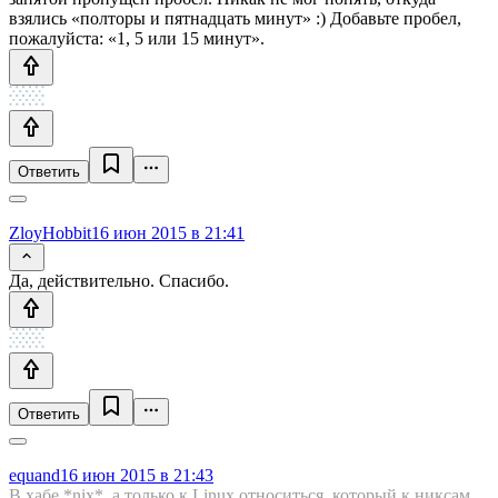
взялись «полторы и пятнадцать минут» :) Добавьте пробел,
пожалуйста: «1, 5 или 15 минут».
Ответить
ZloyHobbit
16 июн 2015 в 21:41
Да, действительно. Спасибо.
Ответить
equand
16 июн 2015 в 21:43
В хабе *nix*, а только к Linux относиться, который к никсам