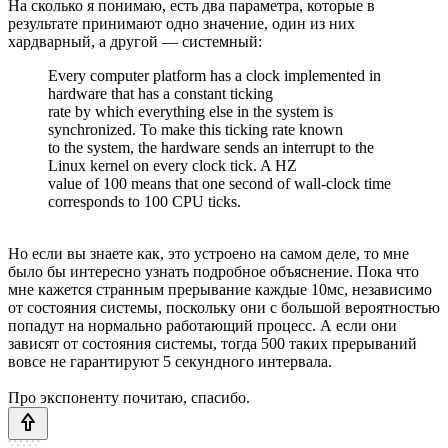
На сколько я понимаю, есть два параметра, которые в
результате принимают одно значение, один из них
хардварный, а другой — системный:
Every computer platform has a clock implemented in
hardware that has a constant ticking
rate by which everything else in the system is
synchronized. To make this ticking rate known
to the system, the hardware sends an interrupt to the
Linux kernel on every clock tick. A HZ
value of 100 means that one second of wall-clock time
corresponds to 100 CPU ticks.
Но если вы знаете как, это устроено на самом деле, то мне
было бы интересно узнать подробное объяснение. Пока что
мне кажется странным прерывание каждые 10мс, независимо
от состояния системы, поскольку они с большой вероятностью
попадут на нормально работающий процесс. А если они
зависят от состояния системы, тогда 500 таких прерываний
вовсе не гарантируют 5 секундного интервала.
Про экспоненту почитаю, спасибо.