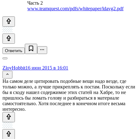
Часть 2
www.teamquest.com/pdfs/whitepaper/ldavg2.pdf
Ответить
ZloyHobbit
16 июн 2015 в 16:01
На самом деле цитировать подобные вещи надо везде, где
только можно, а лучше прикреплять к постам. Поскольку если
бы я сходу нашел содержимое этих статей на Хабре, то не
пришлось бы ломать голову и разбираться в материале
самостоятельно. Хотя последнее в конечном итоге весьма
интересно.