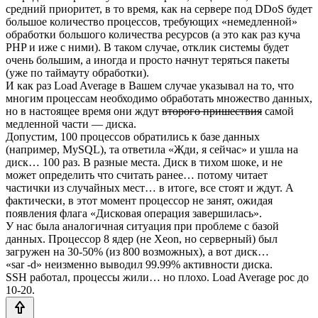
средний приоритет, в то время, как на сервере под DDoS будет
большое количество процессов, требующих «немедленной»
обработки большого количества ресурсов (а это как раз куча
PHP и иже с ними). В таком случае, отклик системы будет
очень большим, а иногда и просто начнут теряться пакеты
(уже по таймауту обработки).
И как раз Load Average в Вашем случае указывал на то, что
многим процессам необходимо обработать множество данных,
но в настоящее время они ждут
второго пришествия
самой
медленной части — диска.
Допустим, 100 процессов обратились к базе данных
(например, MySQL), та ответила «Жди, я сейчас» и ушла на
диск… 100 раз. В разные места. Диск в тихом шоке, и не
может определить что считать ранее… потому читает
частички из случайных мест… в итоге, все стоят и ждут. А
фактически, в этот момент процессор не занят, ожидая
появления флага «Дисковая операция завершилась».
У нас была аналогичная ситуация при проблеме с базой
данных. Процессор 8 ядер (не Xeon, но серверный) был
загружен на 30-50% (из 800 возможных), а вот диск…
«sar -d» неизменно выводил 99.99% активности диска.
SSH работал, процессы жили… но плохо. Load Average рос до
10-20.