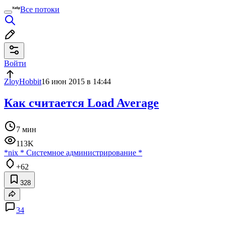
Все потоки
Войти
ZloyHobbit
16 июн 2015 в 14:44
Как считается Load Average
7 мин
113K
*nix
*
Системное администрирование
*
+62
328
34