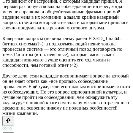
Это зависит от настроения, с которым кандидат пришёл. Я
первый раз почувствовал на собеседовании интерес, когда
меня не спрашивали общеобтекающими фразами про моё
видение меня в их компании, а задали крайне каверзный
вопрос, ответа на который я не знал и который мне пришлось
срочно придумывать в режиме мозгового штурма.
Каверзные вопросы (не вида «чему равен FIXED_1 на 64-
битных системах?»), а подразумевающий некие тонкие
процессы в системе — это отличный повод поговорить по
теме. Гипотезы (в т.ч. неверные), которые высказывает
кандидат позволяют лучше оценить его ход мысли и
способности, чем готовый ответ (42).
Другое дело, если кандидат воспринимает вопрос на который
он не знает ответа как «всё пропало, собеседование
провалено». Ещё хуже, если его таковым воспринимает кто-то
из собеседующих. Но это вопрос корпоративной культуры, и
лучше не пройти на собеседовании, чем обнаружить эту
«культуру» в полной красе спустя пару месяцев потраченного
времени на освоение никому не полезных особенностей
жизни компании.