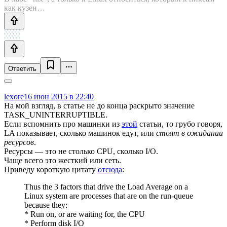
как кузен…
Ответить
lexore
16 июн 2015 в 22:40
На мой взгляд, в статье не до конца раскрыто значение
TASK_UNINTERRUPTIBLE.
Если вспомнить про машинки из
этой
статьи, то грубо говоря,
LA показывает, сколько машинок едут, или
стоят в ожидании
ресурсов
.
Ресурсы — это не столько CPU, сколько I/O.
Чаще всего это жесткий или сеть.
Приведу короткую цитату
отсюда
:
Thus the 3 factors that drive the Load Average on a
Linux system are processes that are on the run-queue
because they:
* Run on, or are waiting for, the CPU
* Perform disk I/O