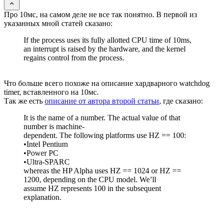
Про 10мс, на самом деле не все так понятно. В первой из
указанных мной статей сказано:
If the process uses its fully allotted CPU time of 10ms,
an interrupt is raised by the hardware, and the kernel
regains control from the process.
Что больше всего похоже на описание хардварного watchdog
timer, вставленного на 10мс.
Так же есть
описание от автора второй статьи
, где сказано:
It is the name of a number. The actual value of that
number is machine-
dependent. The following platforms use HZ == 100:
•Intel Pentium
•Power PC
•Ultra-SPARC
whereas the HP Alpha uses HZ == 1024 or HZ ==
1200, depending on the CPU model. We’ll
assume HZ represents 100 in the subsequent
explanation.