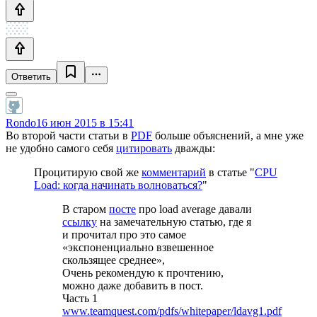
Ответить
Rondo
16 июн 2015 в 15:41
Во второй части статьи в
PDF
больше объяснений, а мне уже
не удобно самого себя
цитировать
дважды:
Процитирую свой же
комментарий
в статье "
CPU
Load: когда начинать волноваться?
"
В старом
посте
про load average давали
ссылку
на замечательную статью, где я
и прочитал про это самое
«экспоненциально взвешенное
скользящее среднее»,
Очень рекомендую к прочтению,
можно даже добавить в пост.
Часть 1
www.teamquest.com/pdfs/whitepaper/ldavg1.pdf