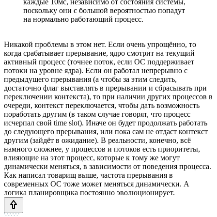
каждые 10мс, независимо от состояния системы,
поскольку они с большой вероятностью попадут
на нормально работающий процесс.
Никакой проблемы в этом нет. Если очень упрощённо, то
когда срабатывает прерывание, ядро смотрит на текущий
активный процесс (точнее поток, если ОС поддерживает
потоки на уровне ядра). Если он работал непрерывно с
предыдущего прерывания (а чтобы за этим следить,
достаточно флаг выставлять в прерывании и сбрасывать при
переключении контекста), то при наличии других процессов в
очереди, контекст переключается, чтобы дать возможность
поработать другим (в таком случае говорят, что процесс
исчерпал свой time slot). Иначе он будет продолжать работать
до следующего прерывания, или пока сам не отдаст контекст
другим (зайдёт в ожидание). В реальности, конечно, всё
намного сложнее, у процессов и потоков есть приоритеты,
влияющие на этот процесс, которые к тому же могут
динамически меняться, в зависимости от поведения процесса.
Как написал товарищ выше, частота прерывания в
современных ОС тоже может меняться динамически. А
логика планировщика постоянно эволюционирует.