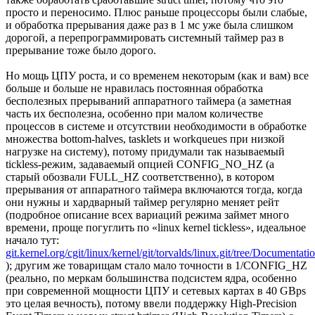
просто и переносимо. Плюс раньше процессоры были слабые,
и обработка прерывания даже раз в 1 мс уже была слишком
дорогой, а перепрограммировать системный таймер раз в
прерывание тоже было дорого.
Но мощь ЦПУ роста, и со временем некоторым (как и вам) все
больше и больше не нравилась постоянная обработка
бесполезных прерываний аппаратного таймера (а заметная
часть их бесполезна, особенно при малом количестве
процессов в системе и отсутствии необходимости в обработке
множества bottom-halves, tasklets и workqueues при низкой
нагрузке на систему), потому придумали так называемый
tickless-режим, задаваемый опцией CONFIG_NO_HZ (а
старый обозвали FULL_HZ соответственно), в котором
прерывания от аппаратного таймера включаются тогда, когда
они нужны и хардварный таймер регулярно меняет рейт
(подробное описание всех вариаций режима займет много
времени, проще погуглить по «linux kernel tickless», идеальное
начало тут:
git.kernel.org/cgit/linux/kernel/git/torvalds/linux.git/tree/Documenta
); другим же товарищам стало мало точности в 1/CONFIG_HZ
(реально, по меркам большинства подсистем ядра, особенно
при современной мощности ЦПУ и сетевых картах в 40 GBps
это целая вечность), потому ввели поддержку High-Precision