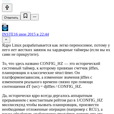
Ответить
INSTE
16 июн 2015 в 22:44
Ядро Linux разрабатывается как легко переносимое, потому у
него нет жестких завязок на хардварные таймеры (если вы их
сами не прикрутите).
То, что здесь названо CONFIG_HZ — это исторический
системный таймер, к которому привязан счетчик jiffies,
планировщик и классические struct timer. Он
платформонезависим, а изменение значения jiffies с
изменением реального времени связно при помощи
соотношения dT (sec) = djiffies / CONFIG_HZ.
Да, исторически ядро всегда дергалось аппаратным
прерыванием с константным рейтом раз в 1/CONFIG_HZ
миллисекунд чтобы вызвать планировщик, произвести
необходимые отложенные операции (например с RCU), а
также обработать сработавшие struct timer, потому что это