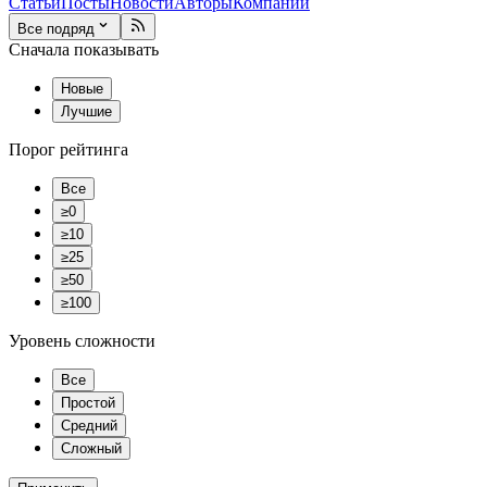
Статьи
Посты
Новости
Авторы
Компании
Все подряд
Сначала показывать
Новые
Лучшие
Порог рейтинга
Все
≥0
≥10
≥25
≥50
≥100
Уровень сложности
Все
Простой
Средний
Сложный