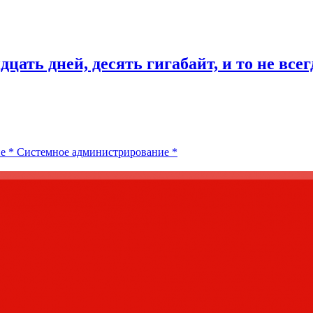
цать дней, десять гигабайт, и то не всег
ие
*
Системное администрирование
*