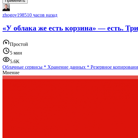
Применить
zhogov1985
10 часов назад
«У облака же есть корзина» — есть. Трид
Простой
5 мин
5.6K
Облачные сервисы
*
Хранение данных
*
Резервное копирован
Мнение