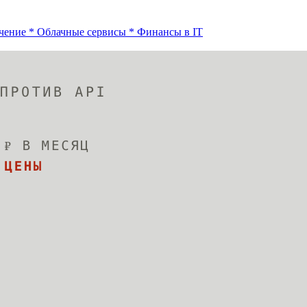
чение
*
Облачные сервисы
*
Финансы в IT