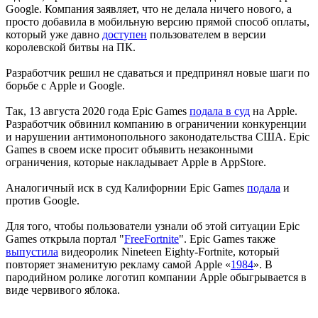
Google. Компания заявляет, что не делала ничего нового, а
просто добавила в мобильную версию прямой способ оплаты,
который уже давно
доступен
пользователем в версии
королевской битвы на ПК.
Разработчик решил не сдаваться и предпринял новые шаги по
борьбе с Apple и Google.
Так, 13 августа 2020 года Epic Games
подала в суд
на Apple.
Разработчик обвинил компанию в ограничении конкуренции
и нарушении антимонопольного законодательства США. Epic
Games в своем иске просит объявить незаконными
ограничения, которые накладывает Apple в AppStore.
Аналогичный иск в суд Калифорнии Epic Games
подала
и
против Google.
Для того, чтобы пользователи узнали об этой ситуации Epic
Games открыла портал "
FreeFortnite
". Epic Games также
выпустила
видеоролик Nineteen Eighty-Fortnite, который
повторяет знаменитую рекламу самой Apple «
1984
». В
пародийном ролике логотип компании Apple обыгрывается в
виде червивого яблока.