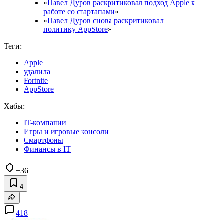
«
Павел Дуров раскритиковал подход Apple к
работе со стартапами
»
«
Павел Дуров снова раскритиковал
политику AppStore
»
Теги:
Apple
удалила
Fortnite
AppStore
Хабы:
IT-компании
Игры и игровые консоли
Смартфоны
Финансы в IT
+36
4
418