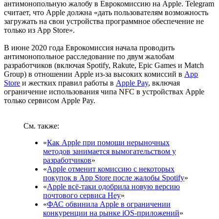
антимонопольную жалобу в Еврокомиссию на Apple. Telegram
считает, что Apple должна «дать пользователям возможность
загружать на свои устройства программное обеспечение не
только из App Store».
В июне 2020 года Еврокомиссия начала проводить
антимонопольное расследование по двум жалобам
разработчиков (включая Spotify, Rakute, Epic Games и Match
Group) в отношении Apple из-за высоких комиссий в
App
Store
и жестких правил работы в
Apple Pay
, включая
ограничение использования чипа NFC в устройствах Apple
только сервисом Apple Pay.
См. также:
«
Как Apple при помощи нерыночных
методов занимается вымогательством у
разработчиков
»
«
Apple отменит комиссию с некоторых
покупок в App Store после жалобы Spotify
»
«
Apple всё-таки одобрила новую версию
почтового сервиса Hey
»
«
ФАС обвинила Apple в ограничении
конкуренции на рынке iOS-приложений
»