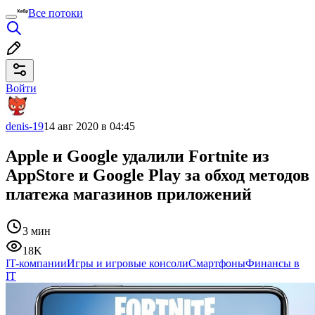
Все потоки
Войти
denis-19
14 авг 2020 в 04:45
Apple и Google удалили Fortnite из
AppStore и Google Play за обход методов
платежа магазинов приложений
3 мин
18K
IT-компании
Игры и игровые консоли
Смартфоны
Финансы в
IT