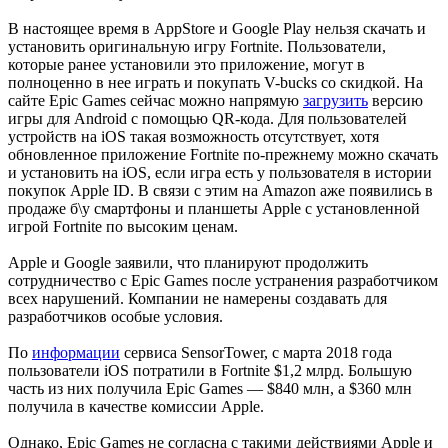
В настоящее время в AppStore и Google Play нельзя скачать и
установить оригинальную игру Fortnite. Пользователи,
которые ранее установили это приложение, могут в
полноценно в нее играть и покупать V-bucks со скидкой. На
сайте Epic Games сейчас можно напрямую
загрузить
версию
игры для Android с помощью QR-кода. Для пользователей
устройств на iOS такая возможность отсутствует, хотя
обновленное приложение Fortnite по-прежнему можно скачать
и установить на iOS, если игра есть у пользователя в истории
покупок Apple ID. В связи с этим на Amazon аже появились в
продаже б\у смартфоны и планшеты Apple с установленной
игрой Fortnite по высоким ценам.
Apple и Google заявили, что планируют продолжить
сотрудничество с Epic Games после устранения разработчиком
всех нарушений. Компании не намерены создавать для
разработчиков особые условия.
По
информации
сервиса SensorTower, с марта 2018 года
пользователи iOS потратили в Fortnite $1,2 млрд. Большую
часть из них получила Epic Games — $840 млн, а $360 млн
получила в качестве комиссии Apple.
Однако, Epic Games не согласна с такими действиями Apple и