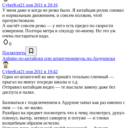
CyberKot
21 ноя 2011 в 20:16
У меня даже и когда не резко было. Я китайцам ролик снимал
и нормальным движением, и совсем ползком, чтоб
прочувствовали.
А насчёт совсем резко — у него есть предел по скорости
измерения. Полтора метра в секунду по-моему. Но это уж
очень постараться надо.
0
Посмотреть
Arduino по-китайски или штангенциркуль по-Ардуински
CyberKot
21 ноя 2011 в 19:42
Один из штангелей ко мне пришёл тотально глючный —
прыгал на минус посреди шкалы и т.д.
Отправил китайцам видео — те выслали замену даже без
диспута в палке.
Баловаться с подключением к Ардуине начал как раз именно с
ним — т.к. не жалко.
Разобрал на предмет посмотреть что к чему, посмотрел, дунул-
плюнул, вытер, затянул саморезу и потуже — и глюки
волшебным образом исчезли.