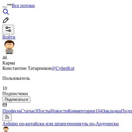
Все потоки
Войти
46
Карма
Константин Татарников
@CyberKot
Пользователь
10
Подписчики
Подписаться
Профиль
Статьи
3
Посты
Новости
Комментарии
104
Закладки
Подп
Arduino по-китайски или штангенциркуль по-Ардуински