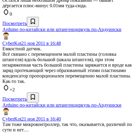
Остался лишь небольшой дрейф показаний — бывает
дёргается плюс-минус 0.01мм туда-сюда.
0
Посмотреть
Arduino по-китайски или штангенциркуль по-Ардуински
CyberKot
21 ноя 2011 в 16:48
Емкостной датчик.
Всё связано с перемещением малой пластины (головка
штангеля) вдоль большой (шкала штангеля), при этом
незаряженная часть большой пластины заряжается и вроде как
заряд протекающий через образованный этими пластинами
конденсатор пропорционален перемещению малой пластины.
Как-то так.
+2
Посмотреть
Arduino по-китайски или штангенциркуль по-Ардуински
CyberKot
21 ноя 2011 в 16:40
Там тоже микроконтроллер, так что, оказывается, различий по
сути и нет…