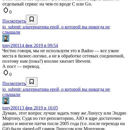
отдельный сервис на чем-то вроде C или Go.
0
Посмотреть
io_submit: альтернатива epoll, о которой вы никогда не
слышали
tony2001
14 фев 2019 в 09:54
Честно говоря, мы не используем это в Badoo — все узкие
места в бизнес-логике, а не в обработке сетевых соединений,
поэтому нам (пока?) вполне хватает libevent.
А пост — перевод.
0
Посмотреть
io_submit: альтернатива epoll, о которой вы никогда не
слышали
tony2001
13 фев 2019 в 16:05
Думаю, этот вопрос лучше задать тому же Линусу или Эндрю
Мортону. Судя по гит-репозиторию, AIO в ядре достаточно
давно и многие патчи после 2005 года (т.е. после перехода на
Git) были signed-off самим Линусом или Мортоном.