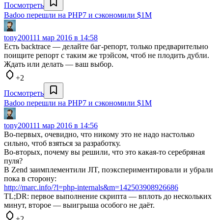
Посмотреть
Badoo перешли на PHP7 и сэкономили $1M
tony2001
11 мар 2016 в 14:58
Есть backtrace — делайте баг-репорт, только предварительно
поищите репорт с таким же трэйсом, чтоб не плодить дубли.
Ждать или делать — ваш выбор.
+2
Посмотреть
Badoo перешли на PHP7 и сэкономили $1M
tony2001
11 мар 2016 в 14:56
Во-первых, очевидно, что никому это не надо настолько
сильно, чтоб взяться за разработку.
Во-вторых, почему вы решили, что это какая-то серебряная
пуля?
В Zend заимплементили JIT, поэкспериментировали и убрали
пока в сторону:
http://marc.info/?l=php-internals&m=142503908926686
TL;DR: первое выполнение скрипта — вплоть до нескольких
минут, второе — выигрыша особого не даёт.
+2