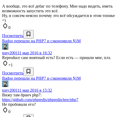
А вообще, это всё дебаг по телефону. Мне надо видеть, иметь
возможность запустить это всё.
Ну, и совсем неясно почему это всё обсуждается в этом топике
=)
0
Посмотреть
Badoo перешли на PHP7 и сэкономили $1M
tony2001
11 мар 2016 в 16:32
Reproduce case внятный есть? Если есть — пришли мне, плз.
+1
Посмотреть
Badoo перешли на PHP7 и сэкономили $1M
tony2001
11 мар 2016 в 15:32
Вижу там бранч php7:
https://github.com/phpredis/phpredis/tree/php7
Не пробовали его?
0