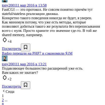
tony2001
11 мар 2016 в 13:58
FastCGI — это протокол. Не совсем понятно причём тут
stateful/stateless реализации движка.
Конкретно такого поведения никогда не будет, я уверен.
Как минимум потому, что уже есть методы, которые
позволяют добиться такого же результата без переписывания
всего с нуля. Просто храните это значение где-то. В той же
shared memory, например.
+4
Посмотреть
Badoo перешли на PHP7 и сэкономили $1M
tony2001
11 мар 2016 в 13:21
Подавляющее большинство расширений уже есть.
Вам каких не хватает?
+2
Посмотреть
Сюда
1
2
...
8