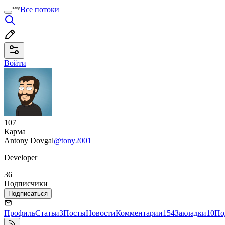
Все потоки
Войти
107
Карма
Antony Dovgal
@tony2001
Developer
36
Подписчики
Подписаться
Профиль
Статьи
3
Посты
Новости
Комментарии
154
Закладки
10
По