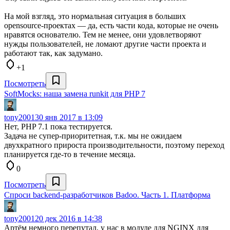
На мой взгляд, это нормальная ситуация в больших
opensource-проектах — да, есть части кода, которые не очень
нравятся основателю. Тем не менее, они удовлетворяют
нужды пользователей, не ломают другие части проекта и
работают так, как задумано.
+1
Посмотреть
SoftMocks: наша замена runkit для PHP 7
tony2001
30 янв 2017 в 13:09
Нет, PHP 7.1 пока тестируется.
Задача не супер-приоритетная, т.к. мы не ожидаем
двухкратного прироста производительности, поэтому переход
планируется где-то в течение месяца.
0
Посмотреть
Спроси backend-разработчиков Badoo. Часть 1. Платформа
tony2001
20 дек 2016 в 14:38
Артём немного перепутал, у нас в модуле для NGINX для