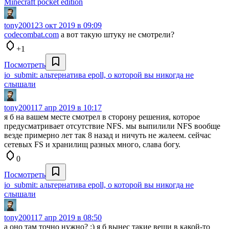
Minecraft pocket edition
tony2001
23 окт 2019 в 09:09
codecombat.com
а вот такую штуку не смотрели?
+1
Посмотреть
io_submit: альтернатива epoll, о которой вы никогда не
слышали
tony2001
17 апр 2019 в 10:17
я б на вашем месте смотрел в сторону решения, которое
предусматривает отсутствие NFS. мы выпилили NFS вообще
везде примерно лет так 8 назад и ничуть не жалеем. сейчас
сетевых FS и хранилищ разных много, слава богу.
0
Посмотреть
io_submit: альтернатива epoll, о которой вы никогда не
слышали
tony2001
17 апр 2019 в 08:50
а оно там точно нужно? :) я б вынес такие вещи в какой-то