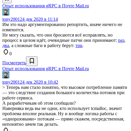
Опыт использования gRPC в Почте Mail.ru
tony2001
24 дек 2020 в 11:14
Им это надо аргументированно репортить, иначе ничего не
изменится.
Не могу сказать, что они бросаются всё исправлять, но
процесс в целом идёт, очевидные патчи они принимают:
раз
,
два
, а сложные баги в работу берут:
три
.
0
Посмотреть
Опыт использования gRPC в Почте Mail.ru
tony2001
24 дек 2020 в 10:42
> Теперь нам стало понятно, что высокое потребление памяти
— это следствие создания большого количества потоков при
работе сервиса.
А разработчикам об этом сообщали?
Наверняка ведь вы не одни, кто использует tcmalloc, значит
проблема вполне реальная. Ну и вообще логика работы с
«одноразовыми» потокам — прямо скажем, посредственная,
непонятно зачем так делать.