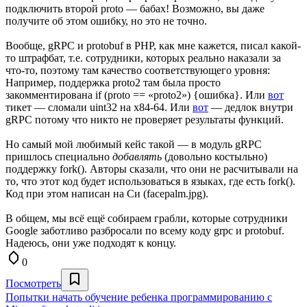
подключить второй proto — бабах! Возможно, вы даже
получите об этом ошибку, но это не точно.
Вообще, gRPC и protobuf в PHP, как мне кажется, писал какой-
то штрафбат, т.е. сотрудники, которых реально наказали за
что-то, поэтому там качество соответствующего уровня:
Например, поддержка proto2 там была просто
закомментирована if (proto == «proto2») {ошибка}. Или
вот
тикет — сломали uint32 на x84-64. Или
вот
— дедлок внутри
gRPC потому что никто не проверяет результаты функций.
Но самый мой любимый кейс такой — в модуль gRPC
пришлось специально
добавлять
(довольно костыльно)
поддержку fork(). Авторы сказали, что они не расчитывали на
то, что этот код будет использоваться в языках, где есть fork().
Код при этом написан на Си (facepalm.jpg).
В общем, мы всё ещё собираем грабли, которые сотрудники
Google заботливо разбросали по всему коду grpc и protobuf.
Надеюсь, они уже подходят к концу.
0
Посмотреть
Попытки начать обучение ребенка программированию с