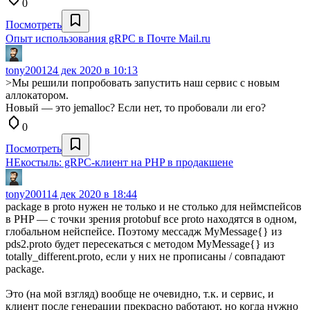
0
Посмотреть
Опыт использования gRPC в Почте Mail.ru
tony2001
24 дек 2020 в 10:13
>Мы решили попробовать запустить наш сервис с новым
аллокатором.
Новый — это jemalloc? Если нет, то пробовали ли его?
0
Посмотреть
НЕкостыль: gRPC-клиент на PHP в продакшене
tony2001
14 дек 2020 в 18:44
package в proto нужен не только и не столько для неймспейсов
в PHP — с точки зрения protobuf все proto находятся в одном,
глобальном нейспейсе. Поэтому мессадж MyMessage{} из
pds2.proto будет пересекаться с методом MyMessage{} из
totally_different.proto, если у них не прописаны / совпадают
package.
Это (на мой взгляд) вообще не очевидно, т.к. и сервис, и
клиент после генерации прекрасно работают, но когда нужно