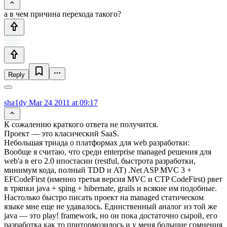
а в чем причина перехода такого?
Reply
sha1dy
Mar 24 2011 at 09:17
К сожалению краткого ответа не получится.
Проект — это класический SaaS.
Небольшая триада о платформах для web разработки:
Вообще я считаю, что среди enterprise managed решения для
web'а в его 2.0 ипостасии (restful, быстрота разработки,
минимум кода, полный TDD и AT) .Net ASP MVC 3 +
EFCodeFirst (именно третья версия MVC и CTP CodeFirst) рвет
в тряпки java + sping + hibernate, grails и всякие им подобные.
Настолько быстро писать проект на managed статическом
языке мне еще не удавалось. Единственный аналог из той же
java — это play! framework, но он пока достаточно сырой, его
разработка как то притормозилось и у меня большие сомнения