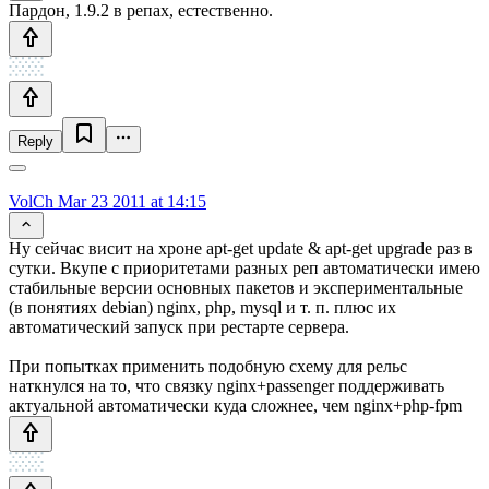
Пардон, 1.9.2 в репах, естественно.
Reply
VolCh
Mar 23 2011 at 14:15
Ну сейчас висит на хроне apt-get update & apt-get upgrade раз в
сутки. Вкупе с приоритетами разных реп автоматичеcки имею
стабильные версии основных пакетов и экспериментальные
(в понятиях debian) nginx, php, mysql и т. п. плюс их
автоматический запуск при рестарте сервера.
При попытках применить подобную схему для рельс
наткнулся на то, что связку nginx+passenger поддерживать
актуальной автоматически куда сложнее, чем nginx+php-fpm