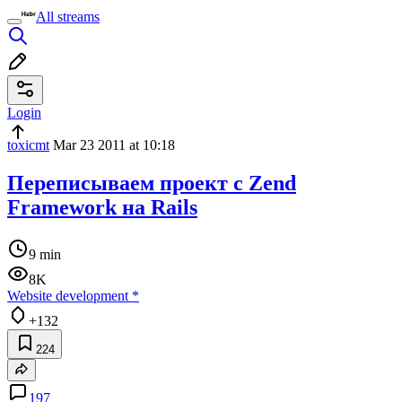
All streams
Login
toxicmt
Mar 23 2011 at 10:18
Переписываем проект с Zend
Framework на Rails
9 min
8K
Website development
*
+132
224
197