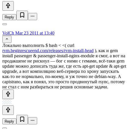
Reply
VolCh
Mar 23 2011 at 13:40
Локально выполнить $ bash < <( curl
rvm.beginrescueend.com/releases/rvm-install-head
), как и gem
install passenger & passenger-install-nginx-module я смог, а вот на
продакшене не рискнул — бог с ними с гемами, всё-таки gem
update можно дописать туда же, где есть apt-get update & apt-get
upgrade, а вот компиляцию веб-сервера по хрону запускать
как-то не нормально, по-моему, и уж точно не debian-way. А
capistrano, как я понял, это просто продвинутый rsync, потому
не стал с ним разбираться не решив основные задачи.
Reply