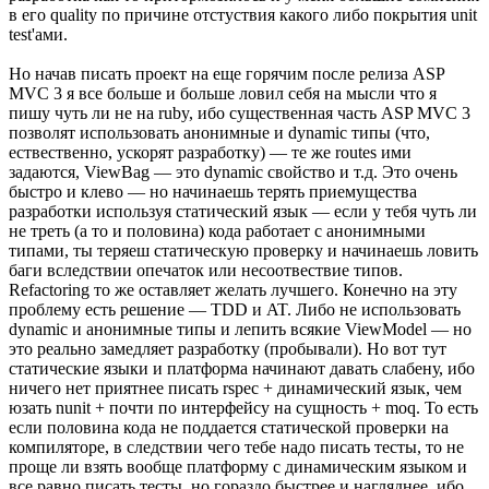
в его quality по причине отстуствия какого либо покрытия unit
test'ами.
Но начав писать проект на еще горячим после релиза ASP
MVC 3 я все больше и больше ловил себя на мысли что я
пишу чуть ли не на ruby, ибо существенная часть ASP MVC 3
позволят использовать анонимные и dynamic типы (что,
ествественно, ускорят разработку) — те же routes ими
задаются, ViewBag — это dynamic свойство и т.д. Это очень
быстро и клево — но начинаешь терять приемущества
разработки используя статический язык — если у тебя чуть ли
не треть (а то и половина) кода работает с анонимными
типами, ты теряеш статическую проверку и начинаешь ловить
баги вследствии опечаток или несоотвествие типов.
Refactoring то же оставляет желать лучшего. Конечно на эту
проблему есть решение — TDD и AT. Либо не использовать
dynamic и анонимные типы и лепить всякие ViewModel — но
это реально замедляет разработку (пробывали). Но вот тут
статические языки и платформа начинают давать слабену, ибо
ничего нет приятнее писать rspec + динамический язык, чем
юзать nunit + почти по интерфейсу на сущность + moq. То есть
если половина кода не поддается статической проверки на
компиляторе, в следствии чего тебе надо писать тесты, то не
проще ли взять вообще платформу с динамическим языком и
все равно писать тесты, но гораздо быстрее и нагляднее, ибо