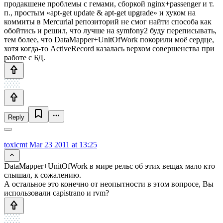
продакшене проблемы с гемами, сборкой nginx+passenger и т.
п., простым «apt-get update & apt-get upgrade» и хуком на
коммиты в Mercurial репозиторий не смог найти способа как
обойтись и решил, что лучше на symfony2 буду переписывать,
тем более, что DataMapper+UnitOfWork покорили моё сердце,
хотя когда-то ActiveRecord казалась верхом совершенства при
работе с БД.
Reply
toxicmt
Mar 23 2011 at 13:25
DataMapper+UnitOfWork в мире рельс об этих вещах мало кто
слышал, к сожалению.
А остальное это конечно от неопытности в этом вопросе, Вы
использовали capistrano и rvm?