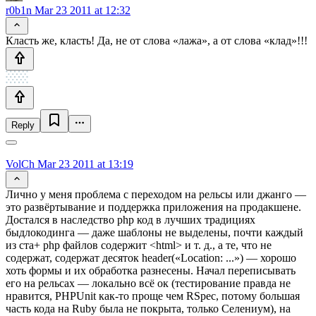
r0b1n
Mar 23 2011 at 12:32
Класть же, класть! Да, не от слова «лажа», а от слова «клад»!!!
Reply
VolCh
Mar 23 2011 at 13:19
Лично у меня проблема с переходом на рельсы или джанго —
это развёртывание и поддержка приложения на продакшене.
Достался в наследство php код в лучших традициях
быдлокодинга — даже шаблоны не выделены, почти каждый
из ста+ php файлов содержит <html> и т. д., а те, что не
содержат, содержат десяток header(«Loсation: ...») — хорошо
хоть формы и их обработка разнесены. Начал переписывать
его на рельсах — локально всё ок (тестирование правда не
нравится, PHPUnit как-то проще чем RSpec, потому большая
часть кода на Ruby была не покрыта, только Селениум), на