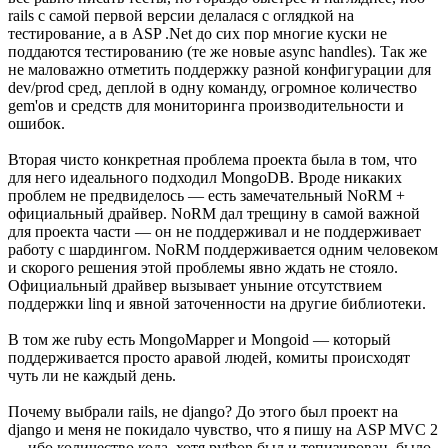
rails с самой первой версии делалася с оглядкой на
тестирование, а в ASP .Net до сих пор многие куски не
поддаются тестированию (те же новые async handles). Так же
не маловажно отметить поддержку разной конфигурации для
dev/prod сред, деплой в одну команду, огромное количество
gem'ов и средств для мониторинга производительности и
ошибок.
Вторая чисто конкретная проблема проекта была в том, что
для него идеального подходил MongoDB. Вроде никаких
проблем не предвиделось — есть замечательный NoRM +
официальный драйвер. NoRM дал трещину в самой важной
для проекта части — он не поддерживал и не поддерживает
работу с шардингом. NoRM поддерживается одним человеком
и скорого решения этой проблемы явно ждать не стояло.
Официальный драйвер вызывает уныние отсутствием
поддержки linq и явной заточенности на другие библиотеки.
В том же ruby есть MongoMapper и Mongoid — который
поддерживается просто аравой людей, комиты происходят
чуть ли не каждый день.
Почему выбрали rails, не django? До этого был проект на
django и меня не покидало чувство, что я пишу на ASP MVC 2
— ибо количество кода, хотя python был и тепизирован, было