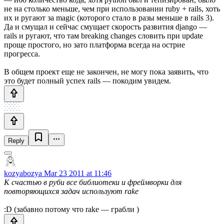
не на столько меньше, чем при использовании ruby + rails, хоть
их и ругают за magic (которого стало в разы меньше в rails 3).
Да и смущал и сейчас смущает скорость развития django —
rails и ругают, что там breaking changes словить при update
проще простого, но зато платформа всегда на острие
прогресса.
В общем проект еще не закончен, не могу пока заявить, что
это будет полный успех rails — покодим увидем.
Reply
kozyabozya
Mar 23 2011 at 11:46
К счастью в руби все библиотеки и фреймворки для
повторяющихся задач используют rake
:D (забавно потому что rake — грабли )