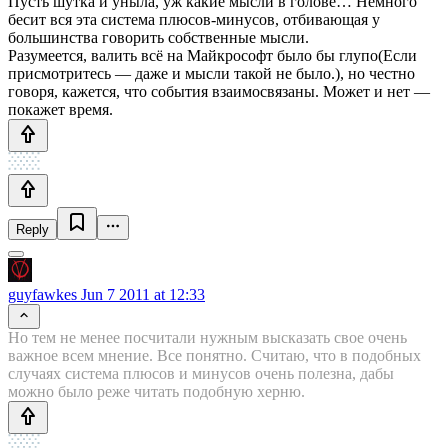
Пусть шутка и уныла, уж какие мысли в голове… Немного
бесит вся эта система плюсов-минусов, отбивающая у
большинства говорить собственные мысли.
Разумеется, валить всё на Майкрософт было бы глупо(Если
присмотритесь — даже и мысли такой не было.), но честно
говоря, кажется, что события взаимосвязаны. Может и нет —
покажет время.
Reply
guyfawkes
Jun 7 2011 at 12:33
Но тем не менее посчитали нужным высказать свое очень
важное всем мнение. Все понятно. Считаю, что в подобных
случаях система плюсов и минусов очень полезна, дабы
можно было реже читать подобную херню.