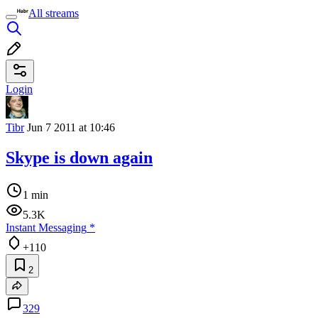
All streams
Login
Tibr
Jun 7 2011 at 10:46
Skype is down again
1 min
5.3K
Instant Messaging
*
+110
2
329