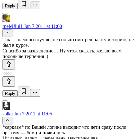
Reply
rpeMJIuH
Jun 7 2011 at 11:00
Так — намного лучше, не сильно смотрел на эту историю, не
был в курсе.
Спасибо за разъяснение… Ну чтож сказать, желаю всем
побольше терпения :)
Reply
splka
Jun 7 2011 at 11:05
*сарказм* по Вашей логике выходит что дети сразу после
оргазму — бемц и появились…
Ну ладно, ладно… через день, максимум два…