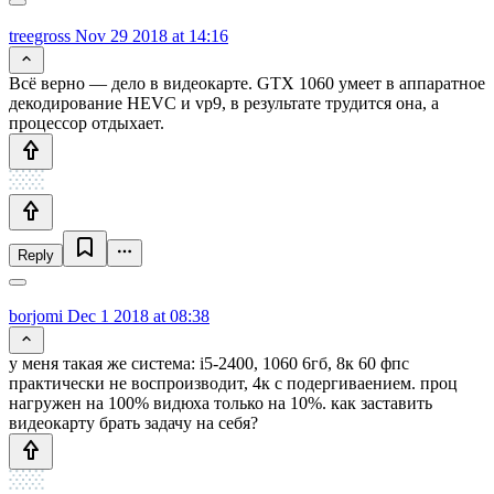
treegross
Nov 29 2018 at 14:16
Всё верно — дело в видеокарте. GTX 1060 умеет в аппаратное
декодирование HEVC и vp9, в результате трудится она, а
процессор отдыхает.
Reply
borjomi
Dec 1 2018 at 08:38
у меня такая же система: i5-2400, 1060 6гб, 8к 60 фпс
практически не воспроизводит, 4к с подергиваением. проц
нагружен на 100% видюха только на 10%. как заставить
видеокарту брать задачу на себя?