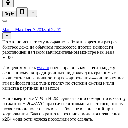
Reply
Mad__Max
Dec 3 2018 at 22:55
Но это не мешает ему все-равно работать в десятки раз раз
быстрее даже на обычном процессоре против нейросети
работающей на таком вычислительном монстре как Tesla
V100.
И в целом мысль
wataru
очень правильная — если кодеку
основанному на традиционных подходах дать сравнимые
вычислительные мощности для кодирования — он порвет все
эти нейросети как тузик грелку по степени сжатия и/или
качества картинки на выходе.
Например те же VP9 и H.265 существенно обходят по качеству
и сжатию H.264/AVC практически только за счет того, что им
позволено использовать в разы больше вычислений при
кодировании. Благо кратно выросшие с момента появления
x264 мощности железа позволили это сделать.