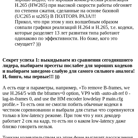
H.265 (HW265) при высокой скорости работы обгоняет
по степени сжатия, сделанные на основе базовой
(UC265 и sz265) В ПОЛТОРА РАЗА!!!
Прикол, что при этом у них волшебным образом
совпали графики реализаций H.264 и H.265, т.е. кодеки,
которые разделяет 13 лет развития типа работают
одинаково по эффективности. Но боже, кого это
смущает? )))
Секрет успеха 1: выкидываем из сравнения сегодняшнего
лидера, выбираем пресеты послабее для хороших кодеков
и выбираем заведомо слабую для самого сильного аналога!
И, бинго, мы первые!!! )))
А есть еще и параметры, например, «To remove B-frames, we
use H.264/5 with the bframes=0 option, VP9 with -auto-alt-ref 0 -
lag-in-frames 0, and use the HM encoder lowdelay P main.cfg
profile.» То есть они не смогли побить обычные кодеки в
честном соревновании и выбрали для статьи что соревнуются
только в low-latency режиме. При том что у них декодер
работает 2 сек на кадр, то есть ни о каком low-latency даже
близко говорить нельзя.
Тонким издевательством на этом фоне выглядят рассуждения