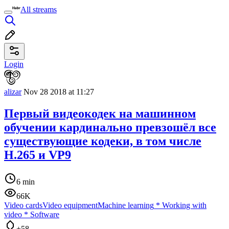
All streams
Login
alizar
Nov 28 2018 at 11:27
Первый видеокодек на машинном
обучении кардинально превзошёл все
существующие кодеки, в том числе
H.265 и VP9
6 min
66K
Video cards
Video equipment
Machine learning
*
Working with
video
*
Software
+58