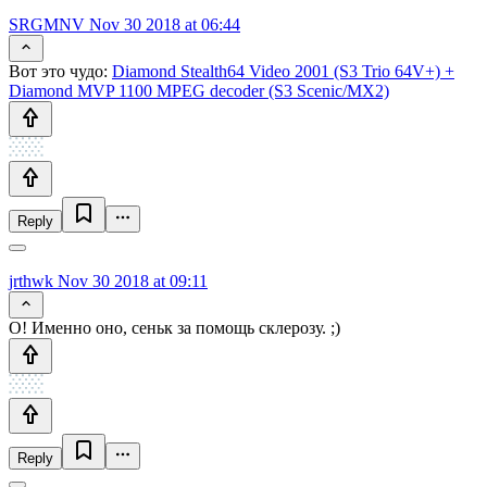
SRGMNV
Nov 30 2018 at 06:44
Вот это чудо:
Diamond Stealth64 Video 2001 (S3 Trio 64V+) +
Diamond MVP 1100 MPEG decoder (S3 Scenic/MX2)
Reply
jrthwk
Nov 30 2018 at 09:11
О! Именно оно, сеньк за помощь склерозу. ;)
Reply