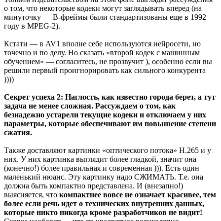
о том, что некоторые кодеки могут заглядывать вперед (на
минуточку — B-фреймы были стандартизованы еще в 1992
году в MPEG-2).
Кстати — в AV1 вполне себе используются нейросети, но
точечно и по делу. Но сказать «второй кодек с машинным
обучением» — согласитесь, не прозвучит ), особенно если вы
решили первый проигнорировать как сильного конкурента
))))
Секрет успеха 2: Наглость, как известно города берет, а тут
задача не менее сложная. Рассуждаем о том, как
безнадежно устарели текущие кодеки и отключаем у них
параметры, которые обеспечивают им повышение степени
сжатия.
Также доставляют картинки «оптического потока» H.265 и у
них. У них картинка выглядит более гладкой, значит она
(конечно!) более правильная и современная ))). Есть один
маленький нюанс. Эту картинку надо СЖИМАТЬ. Т.е. она
должна быть компактно представлена. И (внезапно!)
выясняется, что
компактнее вовсе не означает красивее, тем
более если речь идет о технических внутренних данных,
которые никто никогда кроме разработчиков не видит!