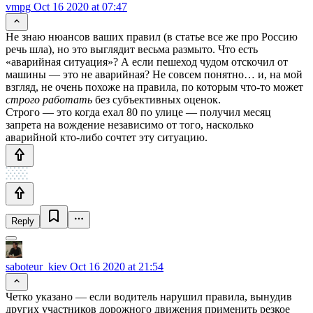
vmpg
Oct 16 2020 at 07:47
Не знаю нюансов ваших правил (в статье все же про Россию
речь шла), но это выглядит весьма размыто. Что есть
«аварийная ситуация»? А если пешеход чудом отскочил от
машины — это не аварийная? Не совсем понятно… и, на мой
взгляд, не очень похоже на правила, по которым что-то может
строго работать
без субъективных оценок.
Строго — это когда ехал 80 по улице — получил месяц
запрета на вождение независимо от того, насколько
аварийной кто-либо сочтет эту ситуацию.
Reply
saboteur_kiev
Oct 16 2020 at 21:54
Четко указано — если водитель нарушил правила, вынудив
других участников дорожного движения применить резкое