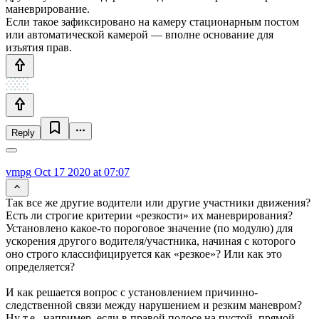
маневрирование.
Если такое зафиксировано на камеру стационарным постом
или автоматической камерой — вполне основание для
изъятия прав.
Reply
vmpg
Oct 17 2020 at 07:07
Так все же другие водители или другие участники движения?
Есть ли строгие критерии «резкости» их маневрирования?
Установлено какое-то пороговое значение (по модулю) для
ускорения другого водителя/участника, начиная с которого
оно строго классифицируется как «резкое»? Или как это
определяется?
И как решается вопрос с установлением причинно-
следственной связи между нарушением и резким маневром?
Ну т.е., например, если в правой полосе на пустой, прямой,