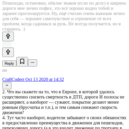
Пешеходы, остановки, обилие знаков (если по делу) и ширина
дороги мне лично пофиx, это всё хорошо видно тобой и
заранее прогнозируется. Ну, ещё считаю очень важным лично
для себя — хорошее самочувствие и отрешение от всех
проблем, когда садишься за руль. Не всегда получается, но я
стараюсь. :)
Reply
CraftCoderr
Oct 13 2020 at 14:32
2. Что вы скажете на то, что в Европе, в которой удалось
существенно снизить смертность в ДТП, дороги И полосы не
расширяют, а наоборот — сужают, покрытие делают менее
ровным (брусчатка и т.п.), и тем самым снижают скорость
движения?
4. Тут часто наоборот, водители забывают о своих обязаностях
в предоставлении преимущества в движении для пешеходов,
переходящих дорогу (а в это входит движение по тротуару в