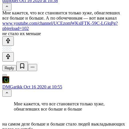
duplodel
Oct 16 2020 at 10:38
Мне кажется, что все становится только хуже, обнаглевших
все больше и больше. А по обочечникам — вот вам канал
www.youtube.com/channel/UCEzomWKslFTK-59C-LGlqPg?
pbjreload=102
не стало их меньше
Reply
DMGarikk
Oct 16 2020 at 10:55
Мне кажется, что все становится только хуже,
обнаглевших все больше и больше
на самом деле больше и больше стало людей выкладывающих