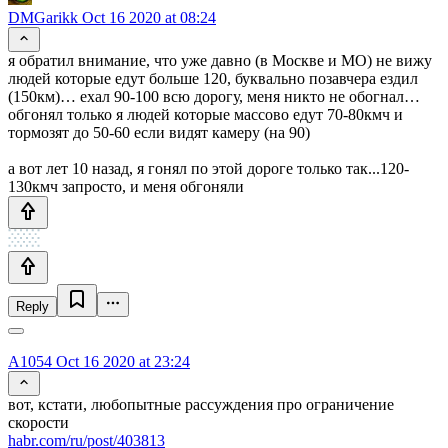
DMGarikk
Oct 16 2020 at 08:24
я обратил внимание, что уже давно (в Москве и МО) не вижу
людей которые едут больше 120, буквально позавчера ездил
(150км)… ехал 90-100 всю дорогу, меня никто не обогнал…
обгонял только я людей которые массово едут 70-80кмч и
тормозят до 50-60 если видят камеру (на 90)
а вот лет 10 назад, я гонял по этой дороге только так...120-
130кмч запросто, и меня обгоняли
Reply
A1054
Oct 16 2020 at 23:24
вот, кстати, любопытные рассуждения про ограничение
скорости
habr.com/ru/post/403813