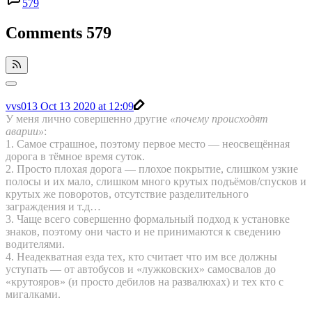
579
Comments
579
vvs013
Oct 13 2020 at 12:09
У меня лично совершенно другие
«почему происходят
аварии»
:
1. Самое страшное, поэтому первое место — неосвещённая
дорога в тёмное время суток.
2. Просто плохая дорога — плохое покрытие, слишком узкие
полосы и их мало, слишком много крутых подъёмов/спусков и
крутых же поворотов, отсутствие разделительного
заграждения и т.д…
3. Чаще всего совершенно формальный подход к установке
знаков, поэтому они часто и не принимаются к сведению
водителями.
4. Неадекватная езда тех, кто считает что им все должны
уступать — от автобусов и «лужковских» самосвалов до
«крутояров» (и просто дебилов на развалюхах) и тех кто с
мигалками.