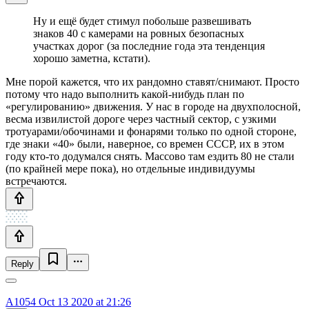
Ну и ещё будет стимул побольше развешивать
знаков 40 с камерами на ровных безопасных
участках дорог (за последние года эта тенденция
хорошо заметна, кстати).
Мне порой кажется, что их рандомно ставят/снимают. Просто
потому что надо выполнить какой-нибудь план по
«регулированию» движения. У нас в городе на двухполосной,
весма извилистой дороге через частный сектор, с узкими
тротуарами/обочинами и фонарями только по одной стороне,
где знаки «40» были, наверное, со времен СССР, их в этом
году кто-то додумался снять. Массово там ездить 80 не стали
(по крайней мере пока), но отдельные индивидуумы
встречаются.
Reply
A1054
Oct 13 2020 at 21:26