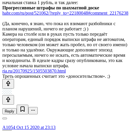
начальная ставка 1 рубль, и так далее:
Прогрессивные штрафы по шахматной доске
habr.com/ru/post/521062/?reply_to=22180048#comment_22176238
(Да, конечно, я знаю, что пока их взимают разбойники с
планом нарушений, ничего не работает ;) )
Камера на столбе или в руках пусть только передаёт
операторам, единый порядок выписки штрафа не автоматом,
только человеком (он может жать пробел, но от своего имени)
и только на удалёнке. Окружающие дополняют эпизод
пересылаемым, ничего не искать, есть автоматические время
и координаты. В идеале кадры сразу опубликованы, это как
условие начала выписки штрафа.
ria.ru/20170925/1505503870.html
Треть опрошенных считает это «доносительством». ;)
Reply
A1054
Oct 15 2020 at 23:13