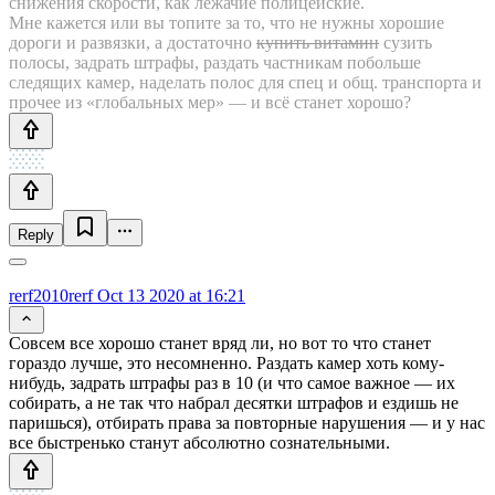
снижения скорости, как лежачие полицейские.
Мне кажется или вы топите за то, что не нужны хорошие
дороги и развязки, а достаточно
купить витамин
сузить
полосы, задрать штрафы, раздать частникам побольше
следящих камер, наделать полос для спец и общ. транспорта и
прочее из «глобальных мер» — и всё станет хорошо?
Reply
rerf2010rerf
Oct 13 2020 at 16:21
Совсем все хорошо станет вряд ли, но вот то что станет
гораздо лучше, это несомненно. Раздать камер хоть кому-
нибудь, задрать штрафы раз в 10 (и что самое важное — их
собирать, а не так что набрал десятки штрафов и ездишь не
паришься), отбирать права за повторные нарушения — и у нас
все быстренько станут абсолютно сознательными.