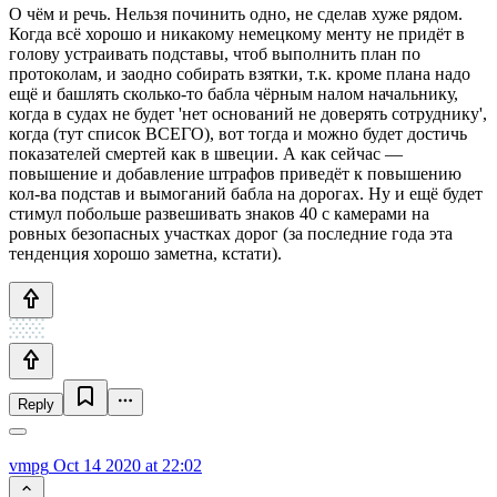
О чём и речь. Нельзя починить одно, не сделав хуже рядом.
Когда всё хорошо и никакому немецкому менту не придёт в
голову устраивать подставы, чтоб выполнить план по
протоколам, и заодно собирать взятки, т.к. кроме плана надо
ещё и башлять сколько-то бабла чёрным налом начальнику,
когда в судах не будет 'нет оснований не доверять сотруднику',
когда (тут список ВСЕГО), вот тогда и можно будет достичь
показателей смертей как в швеции. А как сейчас —
повышение и добавление штрафов приведёт к повышению
кол-ва подстав и вымоганий бабла на дорогах. Ну и ещё будет
стимул побольше развешивать знаков 40 с камерами на
ровных безопасных участках дорог (за последние года эта
тенденция хорошо заметна, кстати).
Reply
vmpg
Oct 14 2020 at 22:02