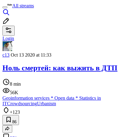
All streams
Login
c13
Oct 13 2020 at 11:33
Ноль смертей: как выжить в ДТП
8 min
56K
Geoinformation services
*
Open data
*
Statistics in
IT
Crowdsourcing
Urbanism
+123
86