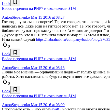
Look
Badoo перешли на PHP7 и сэкономили $1M
AntonStepanenko
Mar 15 2016 at 08:27
Господа, ну зачем вы спорите? Те, кто говорят, что настоящий 
написать всё, даже если на гитхабе этого нет. Те, кто говорят,
библиотек, думать про каждую из них "а можно ли доверять" и 
Другое дело, что в PHP принята stateless модель. В этом и плю
И на всякий случай
https://habrahabr.ru/company/badoo/blog/27635
0
Look
Badoo перешли на PHP7 и сэкономили $1M
AntonStepanenko
Mar 15 2016 at 08:16
Лично моё мнение — сериализации подлежат только данные, но 
работы. Хотя настаивать не буду, на вкус и цвет все фломастер
0
Look
Badoo перешли на PHP7 и сэкономили $1M
AntonStepanenko
Mar 15 2016 at 08:09
Способы-то есть. Либо через
eval()
, но тогда появляются пробл