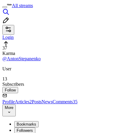
All streams
Login
37
Karma
@AntonStepanenko
User
13
Subscribers
Follow
Profile
Articles
2
Posts
News
Comments
35
More
Bookmarks
Followers