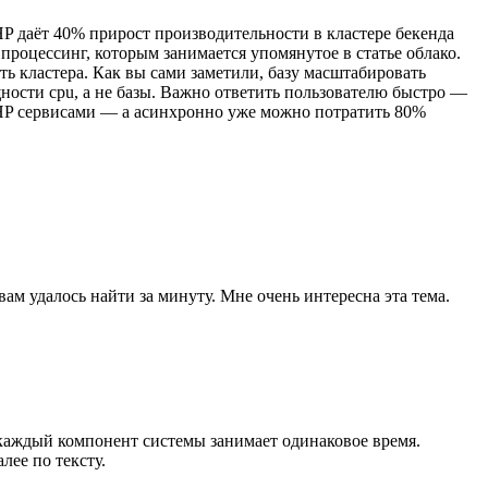
P даёт 40% прирост производительности в кластере бекенда
оцессинг, которым занимается упомянутое в статье облако.
ь кластера. Как вы сами заметили, базу масштабировать
ности cpu, а не базы. Важно ответить пользователю быстро —
PHP сервисами — а асинхронно уже можно потратить 80%
м удалось найти за минуту. Мне очень интересна эта тема.
 каждый компонент системы занимает одинаковое время.
лее по тексту.