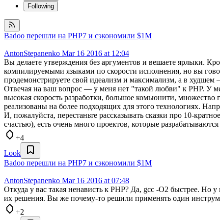
Following
Badoo перешли на PHP7 и сэкономили $1M
AntonStepanenko
Mar 16 2016 at 12:04
Вы делаете утверждения без аргументов и вешаете ярлыки. Кром
компилируемыми языками по скорости исполнения, но вы говори
продемонстрируете свой идеализм и максимализм, а в худшем —
Отвечая на ваш вопрос — у меня нет "такой любви" к PHP. У м
высокая скорость разработки, большое комьюнити, множество 
реализованы на более подходящих для этого технологиях. Нап
И, пожалуйста, перестаньте рассказывать сказки про 10-кратно
счастью), есть очень много проектов, которые разрабатываются 
+4
Look
Badoo перешли на PHP7 и сэкономили $1M
AntonStepanenko
Mar 16 2016 at 07:48
Откуда у вас такая ненависть к PHP? Да, gcc -O2 быстрее. Но у
их решения. Вы же почему-то решили применять один инструмен
+2