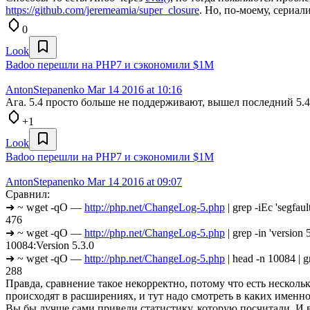
https://github.com/jeremeamia/super_closure
. Но, по-моему, сериал
0
Look
Badoo перешли на PHP7 и сэкономили $1M
AntonStepanenko
Mar 14 2016 at 10:16
Ага. 5.4 просто больше не поддерживают, вышел последний 5.4
+1
Look
Badoo перешли на PHP7 и сэкономили $1M
AntonStepanenko
Mar 14 2016 at 09:07
Сравнил:
➜ ~ wget -qO —
http://php.net/ChangeLog-5.php
| grep -iEc 'segfaul
476
➜ ~ wget -qO —
http://php.net/ChangeLog-5.php
| grep -in 'version 5
10084:Version 5.3.0
➜ ~ wget -qO —
http://php.net/ChangeLog-5.php
| head -n 10084 | gr
288
Правда, сравнение такое некорректно, потому что есть несколь
происходят в расширениях, и тут надо смотреть в каких именно
Вы бы лучше сами привели статистику, которую посчитали. И 