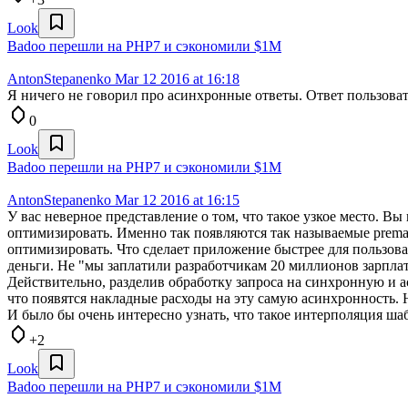
Look
Badoo перешли на PHP7 и сэкономили $1M
AntonStepanenko
Mar 12 2016 at 16:18
Я ничего не говорил про асинхронные ответы. Ответ пользоват
0
Look
Badoo перешли на PHP7 и сэкономили $1M
AntonStepanenko
Mar 12 2016 at 16:15
У вас неверное представление о том, что такое узкое место. Вы
оптимизировать. Именно так появляются так называемые prematur
оптимизировать. Что сделает приложение быстрее для пользоват
деньги. Не "мы заплатили разработчикам 20 миллионов зарплат
Действительно, разделив обработку запроса на синхронную и ас
что появятся накладные расходы на эту самую асинхронность. 
И было бы очень интересно узнать, что такое интерполяция 
+2
Look
Badoo перешли на PHP7 и сэкономили $1M