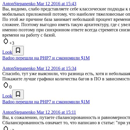
AntonStepanenko
Mar 12 2016 at 15:43
Вы, видимо, слабо представляете себе классические подходы 
мобильных приложений потому, что наиболее тяжеловесные опе
По этой же причине база занимает небольшой процент времени.
сложнее. Поэтому выгодно иметь такую архитектуру, где с уве
именно поэтому при синхронном ответе всегда стремятся сни
времени на работу с базой.
+3
Look
Badoo перешли на PHP7 и сэкономили $1M
AntonStepanenko
Mar 12 2016 at 15:34
Спасибо, тут уже выяснили, что разница есть, хотя и небольшая
Покажите лучше графики количества багов в ПО в зависимости 
0
Look
Badoo перешли на PHP7 и сэкономили $1M
AntonStepanenko
Mar 12 2016 at 15:11
Вы, к сожалению, путаете сбалансированность и равномерность
Сбалансированность означает то, что написано в статье: "при у