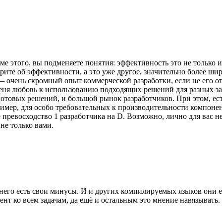
е этого, вы подменяете понятия: эффективность это не только и 
те об эффективности, а это уже другое, значительно более шир
 очень скромный опыт коммерческой разработки, если не его от
еня любовь к использованию подходящих решений для разных зад
готовых решений, и большой рынок разработчиков. При этом, ес
ример, для особо требовательных к производительности компоне
е превосходство 1 разработчика на D. Возможно, лично для вас 
не только вами.
 него есть свои минусы. И и других компилируемых языков они ес
т ко всем задачам, да ещё и остальным это мнение навязывать.