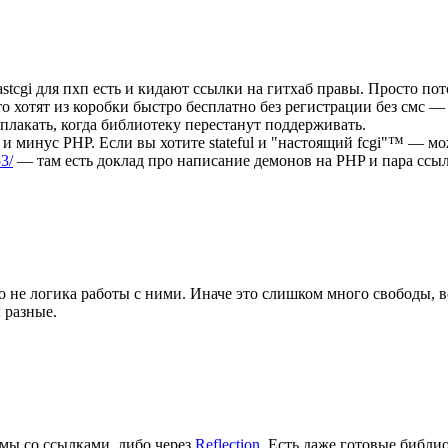
fastcgi для пхп есть и кидают ссылки на гитхаб правы. Просто по
 что хотят из коробки быстро бесплатно без регистрации без смс 
плакать, когда библиотеку перестанут поддерживать.
с, и минус PHP. Если вы хотите stateful и "настоящий fcgi"™ — м
3/
— там есть доклад про написание демонов на PHP и пара ссыло
не логика работы с ними. Иначе это слишком много свободы, воп
ы разные.
емы со ссылками, либо через
Reflection
. Есть даже готовые библи