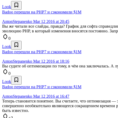
Look
Badoo перешли на PHP7 и сэкономили $1M
AntonStepanenko
Mar 12 2016 at 20:45
Вы же читали все слайды, правда? График для софта справедл
эволюцию PHP, в который изменения вносятся постоянно. Запро
0
Look
Badoo перешли на PHP7 и сэкономили $1M
AntonStepanenko
Mar 12 2016 at 18:16
Вы судите об оптимизации по тому, в чём она заключалась. А лу
0
Look
Badoo перешли на PHP7 и сэкономили $1M
AntonStepanenko
Mar 12 2016 at 16:47
Теперь становится понятнее. Вы считаете, что оптимизация —
совершенно необязательно являющееся сокращением времени ра
быть известно.
+3