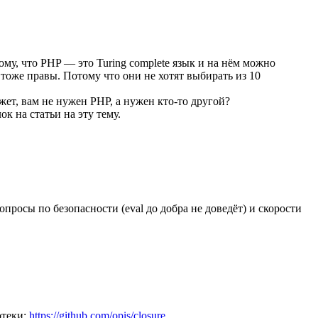
тому, что PHP — это Turing complete язык и на нём можно
— тоже правы. Потому что они не хотят выбирать из 10
ожет, вам не нужен PHP, а нужен кто-то другой?
к на статьи на эту тему.
росы по безопасности (eval до добра не доведёт) и скорости
отеки:
https://github.com/opis/closure
,