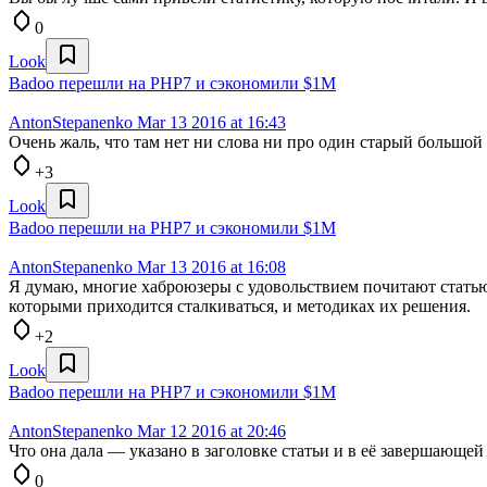
0
Look
Badoo перешли на PHP7 и сэкономили $1M
AntonStepanenko
Mar 13 2016 at 16:43
Очень жаль, что там нет ни слова ни про один старый большой
+3
Look
Badoo перешли на PHP7 и сэкономили $1M
AntonStepanenko
Mar 13 2016 at 16:08
Я думаю, многие хаброюзеры с удовольствием почитают статью
которыми приходится сталкиваться, и методиках их решения.
+2
Look
Badoo перешли на PHP7 и сэкономили $1M
AntonStepanenko
Mar 12 2016 at 20:46
Что она дала — указано в заголовке статьи и в её завершающей
0