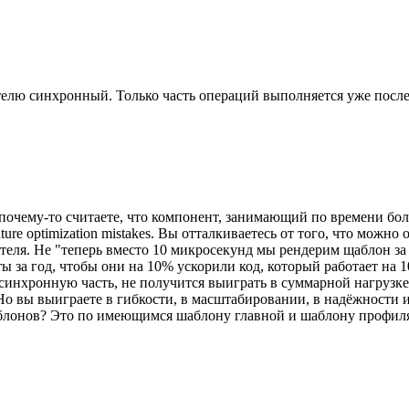
елю синхронный. Только часть операций выполняется уже после т
 почему-то считаете, что компонент, занимающий по времени боль
e optimization mistakes. Вы отталкиваетесь от того, что можно 
еля. Не "теперь вместо 10 микросекунд мы рендерим щаблон за 2
ы за год, чтобы они на 10% ускорили код, который работает на 
инхронную часть, не получится выиграть в суммарной нагрузке. 
Но вы выиграете в гибкости, в масштабировании, в надёжности и
шаблонов? Это по имеющимся шаблону главной и шаблону профи