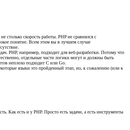
не столько скорость работы. PHP не сравнялся с
окое понятие. Всем этим вы в лучшем случае
сутствие.
ач. PHP, например, подходит для веб-разработки. Потому что
тественно, отдельные части логики могут и должны быть
нтов неплохо подходит C или Go.
некоторые языки это пройденный этап, но, к сожалению (или к
ть. Как есть и у PHP. Просто есть задачи, а есть инструменты