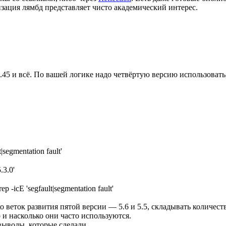
изация лямбд представляет чисто академический интерес.
.45 и всё. По вашей логике надо четвёртую версию использовать
t|segmentation fault'
.3.0'
ep -icE 'segfault|segmentation fault'
ко веток развития пятой версии — 5.6 и 5.5, складывать количес
 и насколько они часто используются.
выводы, которые сделали.