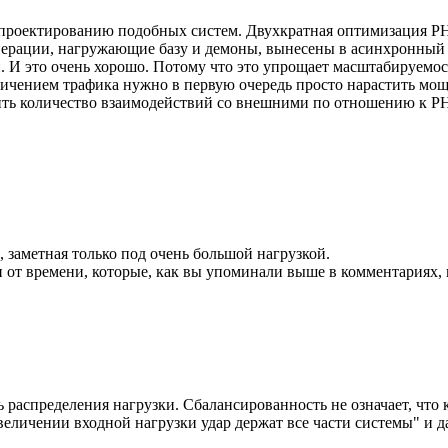
к проектированию подобных систем. Двухкратная оптимизация PH
рации, нагружающие базу и демоны, вынесены в асинхронный пр
 И это очень хорошо. Потому что это упрощает масштабируемост
личением трафика нужно в первую очередь просто нарастить мощ
зить количество взаимодействий со внешними по отношению к 
, заметная только под очень большой нагрузкой.
от времени, которые, как вы упоминали выше в комментариях, ва
 распределения нагрузки. Сбалансированность не означает, что
величении входной нагрузки удар держат все части системы" и да