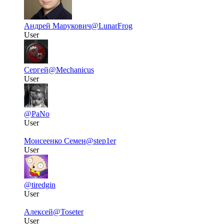
Андрей Марукович
@LunarFrog
User
Сергей
@Mechanicus
User
@PaNo
User
Моисеенко Семен
@step1er
User
@tiredgin
User
Алексей
@Toseter
User