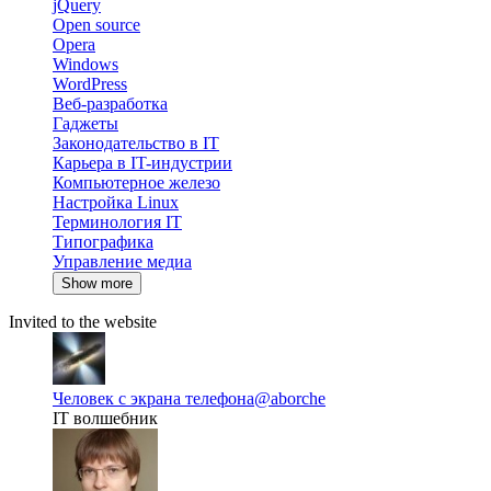
jQuery
Open source
Opera
Windows
WordPress
Веб-разработка
Гаджеты
Законодательство в IT
Карьера в IT-индустрии
Компьютерное железо
Настройка Linux
Терминология IT
Типографика
Управление медиа
Show more
Invited to the website
Человек с экрана телефона
@aborche
IT волшебник