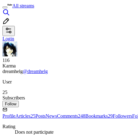
All streams
Login
116
Karma
dreamhelg
@dreamhelg
User
25
Subscribers
Follow
Profile
Articles
25
Posts
News
Comments
248
Bookmarks
29
Followers
Fo
Rating
Does not participate