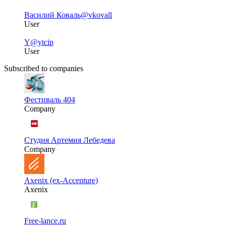
Василий Коваль
@vkovall
User
Y
@ytcip
User
Subscribed to companies
Фестиваль 404
Company
Студия Артемия Лебедева
Company
Axenix (ex-Accenture)
Axenix
Free-lance.ru