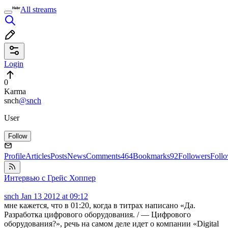
All streams
Login
0
Karma
snch
@snch
User
Follow
Profile
Articles
Posts
News
Comments
464
Bookmarks
92
Followers
Foll
Интервью с Грейс Хоппер
snch
Jan 13 2012 at 09:12
мне кажется, что в 01:20, когда в титрах написано «Да.
Разработка цифрового оборудования. / — Цифрового
оборудования?», речь на самом деле идет о компании «Digital