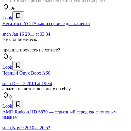
а кто тогда вырезал классический пуск из семерки?
-26
Look
Негатив о YOTA как о сервисе для клиента
snch
Jan 16 2011 at 03:34
> вы ошибаетесь.
правила прочесть не хотите?
0
Look
Чёрный Onyx Boox A60
snch
Dec 12 2010 at 19:34
amazon не возит, возьмите на ebay
0
Look
AMD Radeon HD 6870 — cерьезный середняк с топовым
именем
snch
Nov 9 2010 at 20:53