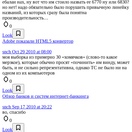
ебалаи нах, ну вот что им стоило назвать ее 6770 ну или 6830?
но нет! надо обязательно было порушить привычную линейку
названий, из которых сразу была понятна
производительность…
0
Look
Adobe показали HTML5 конвертор
snch
Oct 29 2010 at 08:00
моя выборка из примерно 30 «хомячков» (слово-то какое
мерзкое), которые обычно просят «починить» им винду, может
быть, и не сильно репрезентативна, однако TC не было ни на
одном из их компьютеров
0
Look
Обзор банков и систем интернет-банкинга
snch
Sep 17 2010 at 20:22
во, спасибо
0
Look