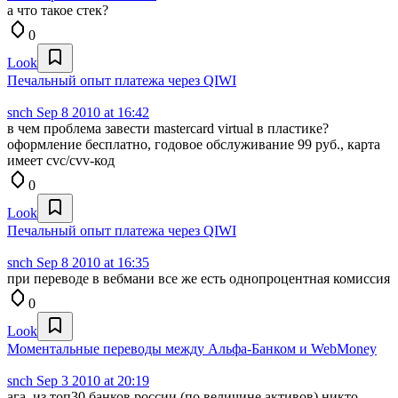
а что такое стек?
0
Look
Печальный опыт платежа через QIWI
snch
Sep 8 2010 at 16:42
в чем проблема завести mastercard virtual в пластике?
оформление бесплатно, годовое обслуживание 99 руб., карта
имеет cvc/cvv-код
0
Look
Печальный опыт платежа через QIWI
snch
Sep 8 2010 at 16:35
при переводе в вебмани все же есть однопроцентная комиссия
0
Look
Моментальные переводы между Альфа-Банком и WebMoney
snch
Sep 3 2010 at 20:19
ага, из топ30 банков россии (по величине активов) никто