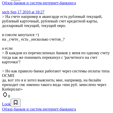
Обзор банков и систем интернет-банкинга
snch
Sep 17 2010 at 18:27
> На счете например в авангарде есть рублевый текущий,
рублевый карточный, рублевый счет кредитной карты,
долларовый текущий, текущий евро.
я совсем запутался =)
на _счете_ есть _несколько счетов_?
а если
> В каждом из перечисленных банков у меня по одному счету
тогда как же понимать перекинул с 'расчетного на счет
карточки'?
> Но как правило банки работают через системы оплаты типа
ОСМП
да, вот это я и хотел выяснить; мне, например, на билайн
приходит смс именно такого вида «nnn руб. зачислено через
Киберплат»
0
Look
Обзор банков и систем интернет-банкинга