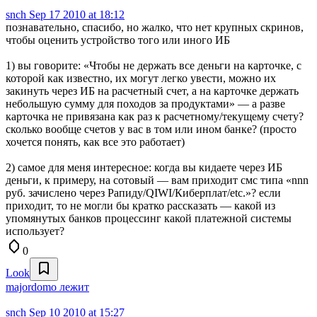
snch
Sep 17 2010 at 18:12
познавательно, спасибо, но жалко, что нет крупных скринов,
чтобы оценить устройство того или иного ИБ
1) вы говорите: «Чтобы не держать все деньги на карточке, с
которой как известно, их могут легко увести, можно их
закинуть через ИБ на расчетный счет, а на карточке держать
небольшую сумму для походов за продуктами» — а разве
карточка не привязана как раз к расчетному/текущему счету?
сколько вообще счетов у вас в том или ином банке? (просто
хочется понять, как все это работает)
2) самое для меня интересное: когда вы кидаете через ИБ
деньги, к примеру, на сотовый — вам приходит смс типа «nnn
руб. зачислено через Рапиду/QIWI/Киберплат/etc.»? если
приходит, то не могли бы кратко рассказать — какой из
упомянутых банков процессинг какой платежной системы
использует?
0
Look
majordomo лежит
snch
Sep 10 2010 at 15:27