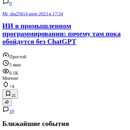
0
Mi_sha256
14 июн 2023 в 17:34
ИИ в промышленном
программировании: почему там пока
обойдутся без ChatGPT
Простой
5 мин
6.1K
Мнение
+4
21
19
Ближайшие события