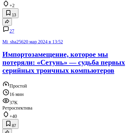
+2
13
27
Mi_sha256
20 мар 2024 в 13:52
Импортозамещение, которое мы
потеряли: «Сетунь» — судьба первых
серийных троичных компьютеров
Простой
16 мин
37K
Ретроспектива
+40
87