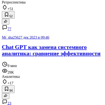
Ретроспектива
+51
52
77
Mi_sha256
27 дек 2023 в 09:46
Chat GPT как замена системного
аналитика: сравнение эффективности
9 мин
29K
Аналитика
+17
94
23