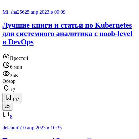
Mi_sha256
25 апр 2023 в 09:09
Лучшие книги и статьи по Kubernetes
для системного аналитика с noob-level
в DevOps
Простой
6 мин
25K
Обзор
+7
107
8
deleburth
10 апр 2023 в 10:35