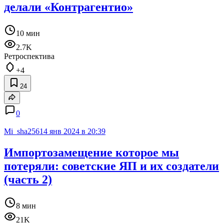
делали «Контрагентио»
10 мин
2.7K
Ретроспектива
+4
24
0
Mi_sha256
14 янв 2024 в 20:39
Импортозамещение которое мы
потеряли: советские ЯП и их создатели
(часть 2)
8 мин
21K