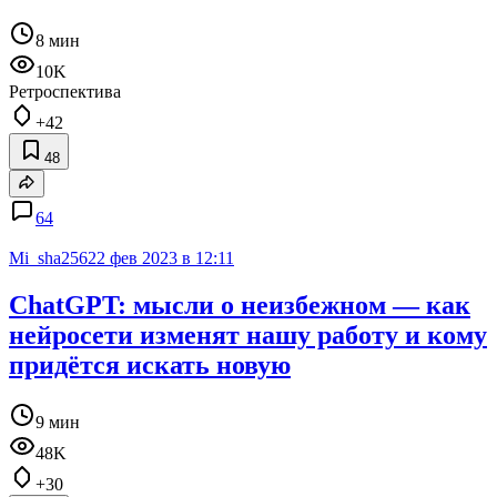
8 мин
10K
Ретроспектива
+42
48
64
Mi_sha256
22 фев 2023 в 12:11
ChatGPT: мысли о неизбежном — как
нейросети изменят нашу работу и кому
придётся искать новую
9 мин
48K
+30