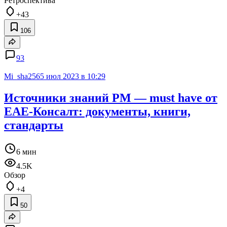
Ретроспектива
+43
106
93
Mi_sha256
5 июл 2023 в 10:29
Источники знаний PM — must have от
ЕАЕ-Консалт: документы, книги,
стандарты
6 мин
4.5K
Обзор
+4
50