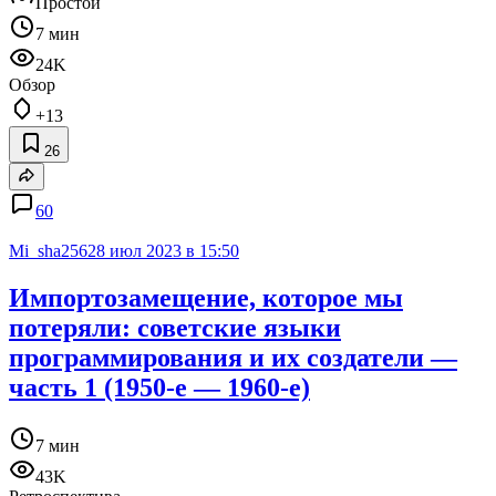
Простой
7 мин
24K
Обзор
+13
26
60
Mi_sha256
28 июл 2023 в 15:50
Импортозамещение, которое мы
потеряли: советские языки
программирования и их создатели —
часть 1 (1950-е — 1960-е)
7 мин
43K