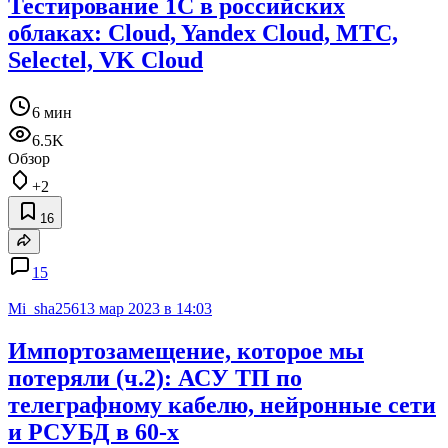
Тестирование 1С в российских
облаках: Cloud, Yandex Cloud, МТС,
Selectel, VK Cloud
6 мин
6.5K
Обзор
+2
16
15
Mi_sha256
13 мар 2023 в 14:03
Импортозамещение, которое мы
потеряли (ч.2): АСУ ТП по
телеграфному кабелю, нейронные сети
и РСУБД в 60-х