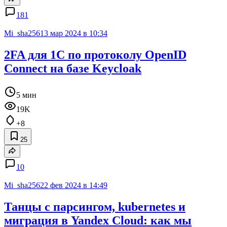
181
Mi_sha256
13 мар 2024 в 10:34
2FA для 1С по протоколу OpenID
Connect на базе Keycloak
5 мин
19K
+8
25
10
Mi_sha256
22 фев 2024 в 14:49
Танцы с парсингом, kubernetes и
миграция в Yandex Cloud: как мы