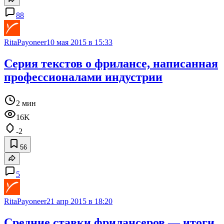
88
RitaPayoneer
10 мая 2015 в 15:33
Серия текстов о фрилансе, написанная
профессионалами индустрии
2 мин
16K
-2
56
5
RitaPayoneer
21 апр 2015 в 18:20
Средние ставки фрилансеров — итоги