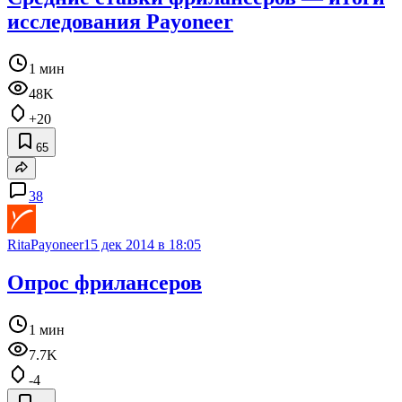
исследования Payoneer
1 мин
48K
+20
65
38
RitaPayoneer
15 дек 2014 в 18:05
Опрос фрилансеров
1 мин
7.7K
-4