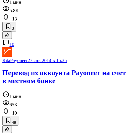
1 мин
5.8K
+13
3
10
RitaPayoneer
27 янв 2014 в 15:35
Перевод из аккаунта Payoneer на счет
в местном банке
1 мин
65K
+10
49