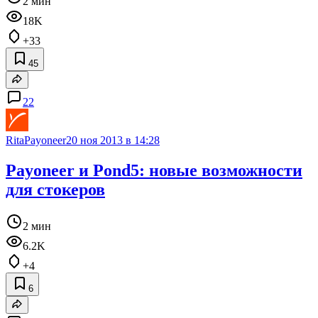
2 мин
18K
+33
45
22
RitaPayoneer
20 ноя 2013 в 14:28
Payoneer и Pond5: новые возможности
для стокеров
2 мин
6.2K
+4
6