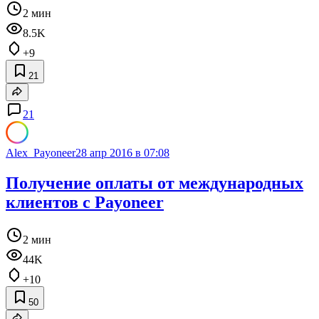
2 мин
8.5K
+9
21
21
Alex_Payoneer
28 апр 2016 в 07:08
Получение оплаты от международных
клиентов с Payoneer
2 мин
44K
+10
50