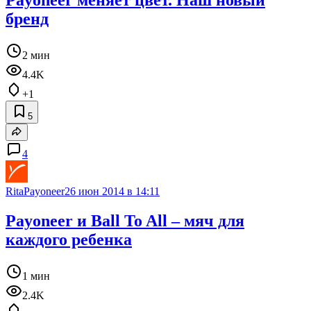
Payoneer меняет цвет. Наш новый
бренд
2 мин
4.4K
+1
5
4
RitaPayoneer
26 июн 2014 в 14:11
Payoneer и Ball To All – мяч для
каждого ребенка
1 мин
2.4K