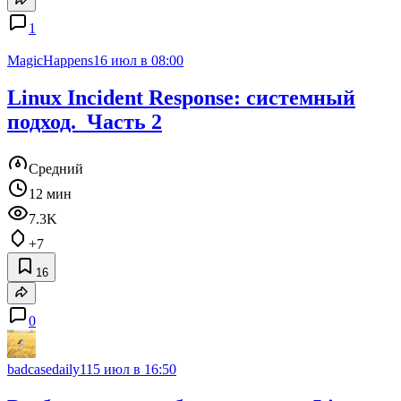
1
MagicHappens
16 июл в 08:00
Linux Incident Response: системный
подход. Часть 2
Средний
12 мин
7.3K
+7
16
0
badcasedaily1
15 июл в 16:50