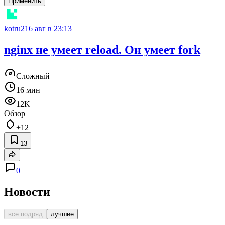
Применить
kotru21
6 авг в 23:13
nginx не умеет reload. Он умеет fork
Сложный
16 мин
12K
Обзор
+12
13
0
Новости
все подряд
лучшие