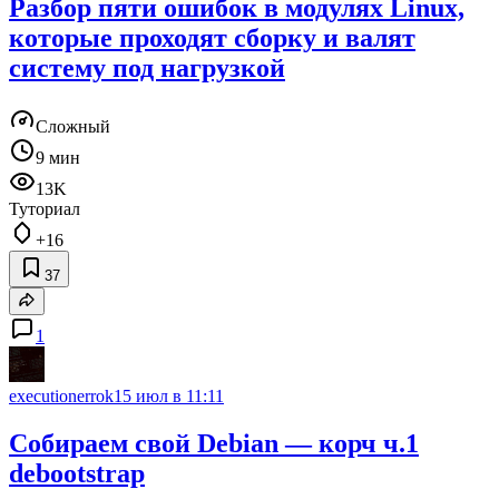
Разбор пяти ошибок в модулях Linux,
которые проходят сборку и валят
систему под нагрузкой
Сложный
9 мин
13K
Туториал
+16
37
1
executionerrok
15 июл в 11:11
Собираем свой Debian — корч ч.1
debootstrap