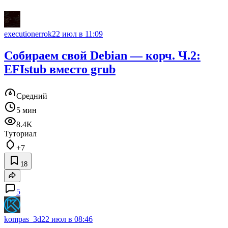
executionerrok
22 июл в 11:09
Собираем свой Debian — корч. Ч.2:
EFIstub вместо grub
Средний
5 мин
8.4K
Туториал
+7
18
5
kompas_3d
22 июл в 08:46