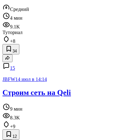
Средний
4 мин
9.1K
Туториал
+8
34
15
JBFW
14 июл в 14:14
Строим сеть на Qeli
9 мин
8.3K
+9
12