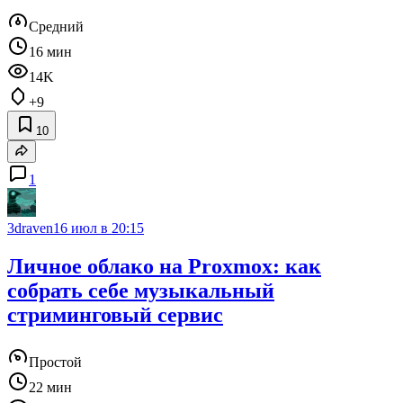
Средний
16 мин
14K
+9
10
1
3draven
16 июл в 20:15
Личное облако на Proxmox: как
собрать себе музыкальный
стриминговый сервис
Простой
22 мин