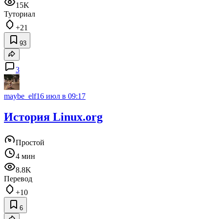
15K
Туториал
+21
93
3
maybe_elf
16 июл в 09:17
История Linux.org
Простой
4 мин
8.8K
Перевод
+10
6