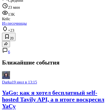
Средний
23 мин
13K
Кейс
Из песочницы
+23
20
6
Ближайшие события
Darka
19 июл в 13:15
YaGo: как я хотел бесплатный self-
hosted Tavily API, а в итоге воскресил
YaCy