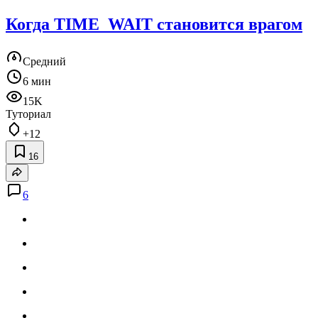
Когда TIME_WAIT становится врагом
Средний
6 мин
15K
Туториал
+12
16
6