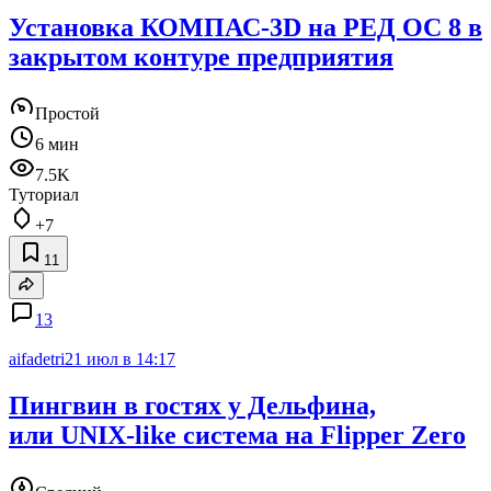
Установка КОМПАС-3D на РЕД ОС 8 в
закрытом контуре предприятия
Простой
6 мин
7.5K
Туториал
+7
11
13
aifadetri
21 июл в 14:17
Пингвин в гостях у Дельфина,
или UNIX‑like система на Flipper Zero