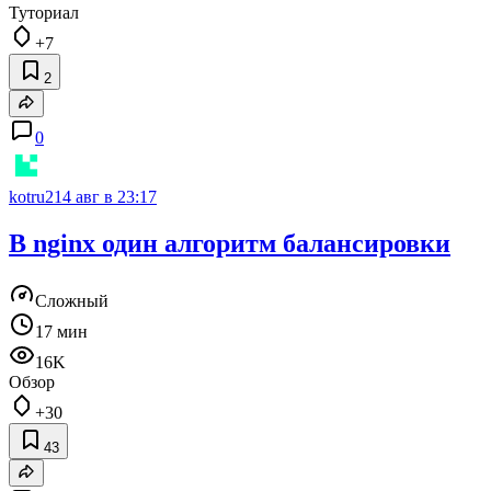
Туториал
+7
2
0
kotru21
4 авг в 23:17
В nginx один алгоритм балансировки
Сложный
17 мин
16K
Обзор
+30
43