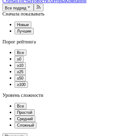
Статьи
Посты
Новости
Авторы
Компании
Все подряд
Сначала показывать
Новые
Лучшие
Порог рейтинга
Все
≥0
≥10
≥25
≥50
≥100
Уровень сложности
Все
Простой
Средний
Сложный