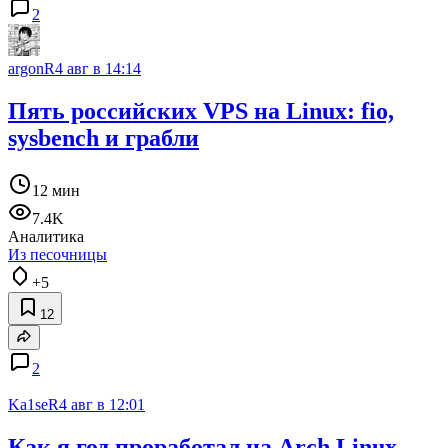
2
argonR
4 авг в 14:14
Пять российских VPS на Linux: fio,
sysbench и грабли
12 мин
7.4K
Аналитика
Из песочницы
+5
12
2
Ka1seR
4 авг в 12:01
Как я год проработал на Arch Linux,