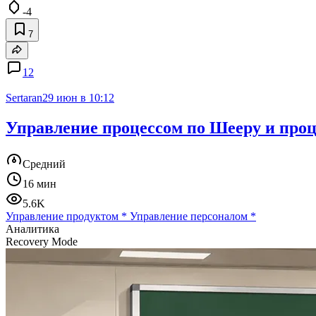
-4
7
12
Sertaran
29 июн в 10:12
Управление процессом по Шееру и проц
Средний
16 мин
5.6K
Управление продуктом
*
Управление персоналом
*
Аналитика
Recovery Mode