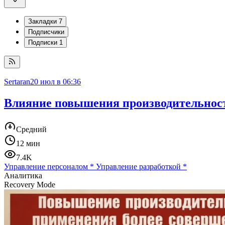
Закладки
7
Подписчики
Подписки
1
Sertaran
20 июл в 06:36
Влияние повышения производительности
Средний
12 мин
7.4K
Управление персоналом
*
Управление разработкой
*
Аналитика
Recovery Mode