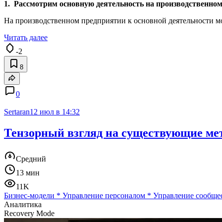
1. Рассмотрим основную деятельность на производственном
На производственном предприятии к основной деятельности мо
Читать далее
-2
8
0
Sertaran
12 июл в 14:32
Тензорный взгляд на существующие мет
Средний
13 мин
11K
Бизнес-модели
*
Управление персоналом
*
Управление сообще
Аналитика
Recovery Mode