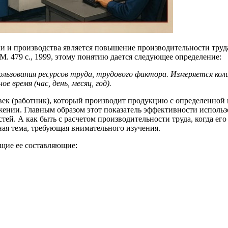
 и производства является повышение производительности труда
М. 479 с., 1999, этому понятию дается следующее определение:
льзования ресурсов труда, трудового фактора. Измеряется ко
 время (час, день, месяц, год).
овек (работник), который производит продукцию с определенной
жении. Главным образом этот показатель эффективности использ
стей. А как быть с расчетом производительности труда, когда ег
льная тема, требующая внимательного изучения.
щие ее составляющие: