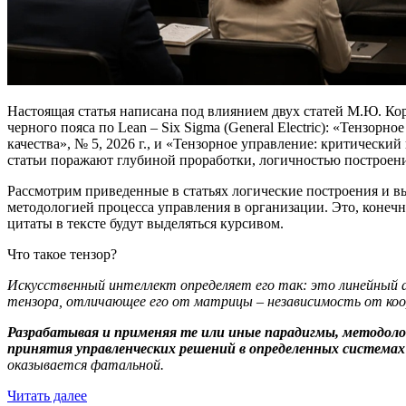
Настоящая статья написана под влиянием двух статей М.Ю. 
черного пояса по Lean – Six Sigma (General Electric): «Тензо
качества», № 5, 2026 г., и «Тензорное управление: критически
статьи поражают глубиной проработки, логичностью построен
Рассмотрим приведенные в статьях логические построения и в
методологией процесса управления в организации. Это, конечн
цитаты в тексте будут выделяться курсивом.
Что такое тензор?
Искусственный интеллект определяет его так: это линейный
тензора, отличающее его от матрицы – независимость от ко
Разрабатывая и применяя те или иные парадигмы, методолог
принятия управленческих решений в определенных системах
оказывается фатальной.
Читать далее