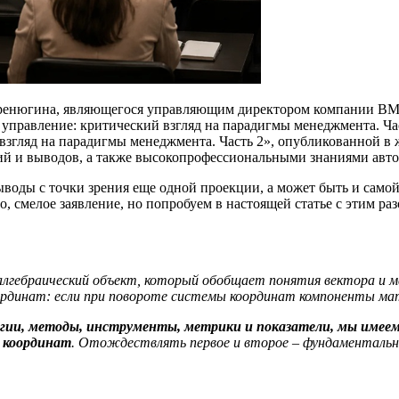
Коренюгина, являющегося управляющим директором компании BM
рное управление: критический взгляд на парадигмы менеджмента.
й взгляд на парадигмы менеджмента. Часть 2», опубликованной в
ий и выводов, а также высокопрофессиональными знаниями авто
ыводы с точки зрения еще одной проекции, а может быть и само
о, смелое заявление, но попробуем в настоящей статье с этим р
 алгебраический объект, который обобщает понятия вектора и
ординат: если при повороте системы координат компоненты м
ии, методы, инструменты, метрики и показатели, мы имеем д
 координат
. Отождествлять первое и второе – фундаментальная