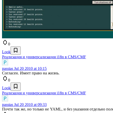
0
Look
Реализация и универсализация i18n в CMS/CMF
passtas
Jul 20 2010 at 10:15
Согласен. Имеет право на жизнь.
0
Look
Реализация и универсализация i18n в CMS/CMF
passtas
Jul 20 2010 at 09:33
Почти так же, но только не YAML, и без указания отдельно пол