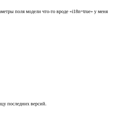
аметры поля модели что-то вроде «i18n=true» у меня
лицу последних версий.