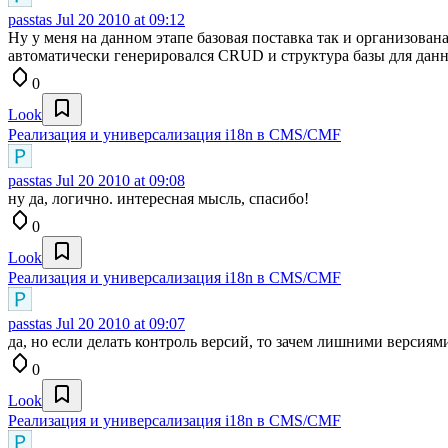
passtas
Jul 20 2010 at 09:12
Ну у меня на данном этапе базовая поставка так и организована
автоматически генерировался CRUD и структура базы для дан
0
Look
Реализация и универсализация i18n в CMS/CMF
passtas
Jul 20 2010 at 09:08
ну да, логично. интересная мысль, спасибо!
0
Look
Реализация и универсализация i18n в CMS/CMF
passtas
Jul 20 2010 at 09:07
да, но если делать контроль версий, то зачем лишними версиям
0
Look
Реализация и универсализация i18n в CMS/CMF