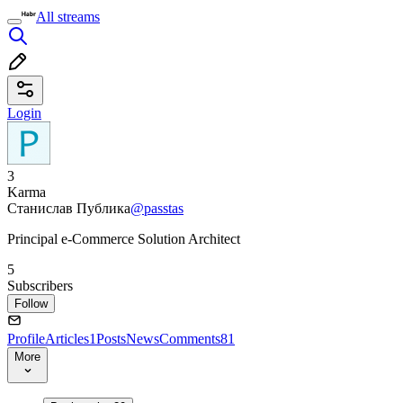
All streams
Login
3
Karma
Станислав Публика
@passtas
Principal e-Commerce Solution Architect
5
Subscribers
Follow
Profile
Articles
1
Posts
News
Comments
81
More