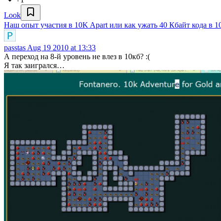
Look
Наш опыт участия в 10K Apart или как ужать 40 Кбайт кода в 1
passtas
Aug 19 2010 at 13:33
А переход на 8-й уровень не влез в 10кб? :(
Я так заигрался…