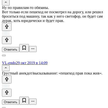
Ну по правилам-то обязаны.
Вот только если пешеход не посмотрел на дорогу, или решил
броситься под машину, так как у него светофор, он будет сам
дурак, хоть юридически и будет прав.
Ответить
VL-endo
29 окт 2019 в 14:09
Грустный анекдот/высказывание: «пешеход прав пока жив».
Ответить