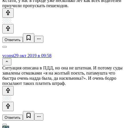
Кстати, у нас в городе уже несколько лет как всех водителей
приучили пропускать пешеходов.
Ответить
vconst
29 окт 2019 в 09:58
Ситуация описана в ПДД, но она не штатная. И потому суды
завалены отмазками «я на жолтый поехть, патамушта что
быстра очень надда была, да насяльника?». И очень бодро
посылают таких платить штраф.
Ответить