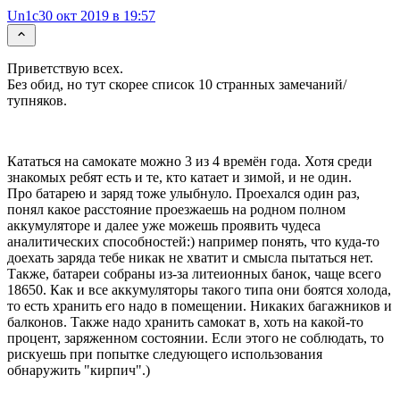
Un1c
30 окт 2019 в 19:57
Приветствую всех.
Без обид, но тут скорее список 10 странных замечаний/
тупняков.
Кататься на самокате можно 3 из 4 времён года. Хотя среди
знакомых ребят есть и те, кто катает и зимой, и не один.
Про батарею и заряд тоже улыбнуло. Проехался один раз,
понял какое расстояние проезжаешь на родном полном
аккумуляторе и далее уже можешь проявить чудеса
аналитических способностей:) например понять, что куда-то
доехать заряда тебе никак не хватит и смысла пытаться нет.
Также, батареи собраны из-за литеионных банок, чаще всего
18650. Как и все аккумуляторы такого типа они боятся холода,
то есть хранить его надо в помещении. Никаких багажников и
балконов. Также надо хранить самокат в, хоть на какой-то
процент, заряженном состоянии. Если этого не соблюдать, то
рискуешь при попытке следующего использования
обнаружить "кирпич".)