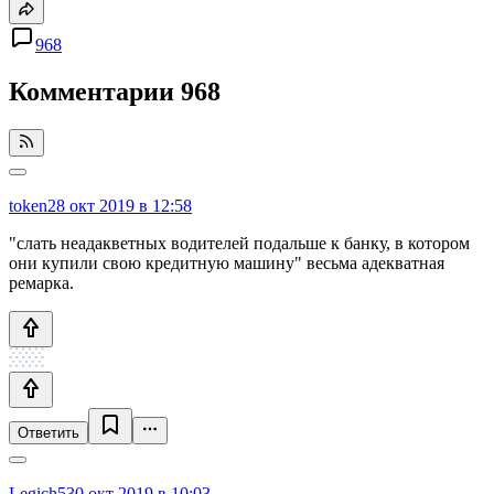
968
Комментарии
968
token
28 окт 2019 в 12:58
"слать неадакветных водителей подальше к банку, в котором
они купили свою кредитную машину" весьма адекватная
ремарка.
Ответить
Legich5
30 окт 2019 в 10:03