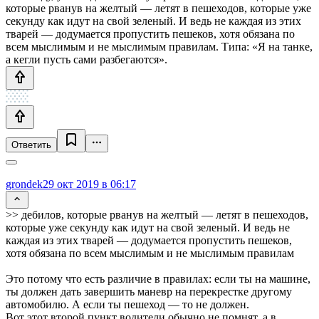
которые рванув на желтый — летят в пешеходов, которые уже
секунду как идут на свой зеленый. И ведь не каждая из этих
тварей — додумается пропустить пешеков, хотя обязана по
всем мыслимым и не мыслимым правилам. Типа: «Я на танке,
а кегли пусть сами разбегаются».
Ответить
grondek
29 окт 2019 в 06:17
>> дебилов, которые рванув на желтый — летят в пешеходов,
которые уже секунду как идут на свой зеленый. И ведь не
каждая из этих тварей — додумается пропустить пешеков,
хотя обязана по всем мыслимым и не мыслимым правилам
Это потому что есть различие в правилах: если ты на машине,
ты должен дать завершить маневр на перекрестке другому
автомобилю. А если ты пешеход — то не должен.
Вот этот второй пункт водители обычно не помнят, а в