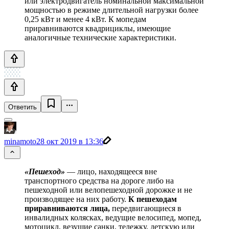
или электродвигатель номинальной максимальной
мощностью в режиме длительной нагрузки более
0,25 кВт и менее 4 кВт. К мопедам
приравниваются квадрициклы, имеющие
аналогичные технические характеристики.
Ответить
minamoto
28 окт 2019 в 13:36
«Пешеход»
— лицо, находящееся вне
транспортного средства на дороге либо на
пешеходной или велопешеходной дорожке и не
производящее на них работу.
К пешеходам
приравниваются лица,
передвигающиеся в
инвалидных колясках, ведущие велосипед, мопед,
мотоцикл, везущие санки, тележку, детскую или