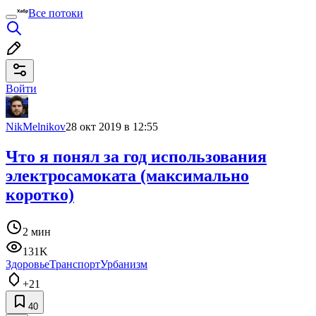
Все потоки
Войти
NikMelnikov
28 окт 2019 в 12:55
Что я понял за год использования
электросамоката (максимально
коротко)
2 мин
131K
Здоровье
Транспорт
Урбанизм
+21
40