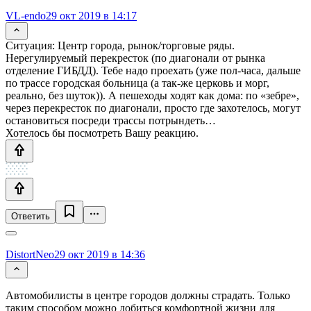
VL-endo
29 окт 2019 в 14:17
Ситуация: Центр города, рынок/торговые ряды.
Нерегулируемый перекресток (по диагонали от рынка
отделение ГИБДД). Тебе надо проехать (уже пол-часа, дальше
по трассе городская больница (а так-же церковь и морг,
реально, без шуток)). А пешеходы ходят как дома: по «зебре»,
через перекресток по диагонали, просто где захотелось, могут
остановиться посреди трассы потрындеть…
Хотелось бы посмотреть Вашу реакцию.
Ответить
DistortNeo
29 окт 2019 в 14:36
Автомобилисты в центре городов должны страдать. Только
таким способом можно добиться комфортной жизни для