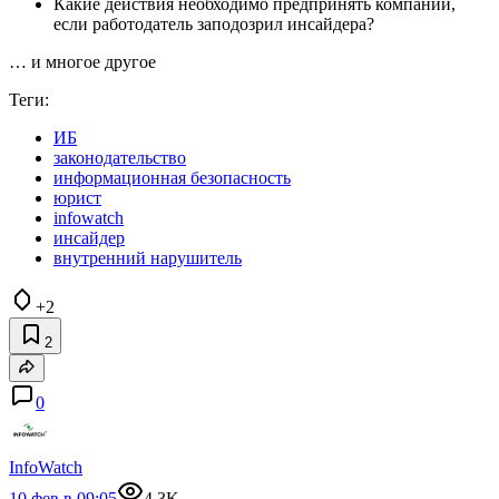
Какие действия необходимо предпринять компании,
если работодатель заподозрил инсайдера?
… и многое другое
Теги:
ИБ
законодательство
информационная безопасность
юрист
infowatch
инсайдер
внутренний нарушитель
+2
2
0
InfoWatch
10 фев в 09:05
4.3K