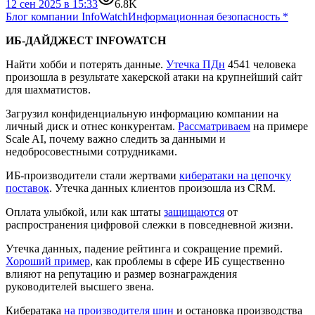
12 сен 2025 в 15:33
6.8K
Блог компании InfoWatch
Информационная безопасность
*
ИБ-ДАЙДЖЕСТ INFOWATCH
Найти хобби и потерять данные.
Утечка ПДн
4541 человека
произошла в результате хакерской атаки на крупнейший сайт
для шахматистов.
Загрузил конфиденциальную информацию компании на
личный диск и отнес конкурентам.
Рассматриваем
на примере
Scale AI, почему важно следить за данными и
недобросовестными сотрудниками.
ИБ-производители стали жертвами
кибератаки на цепочку
поставок
. Утечка данных клиентов произошла из CRM.
Оплата улыбкой, или как штаты
защищаются
от
распространения цифровой слежки в повседневной жизни.
Утечка данных, падение рейтинга и сокращение премий.
Хороший пример
, как проблемы в сфере ИБ существенно
влияют на репутацию и размер вознаграждения
руководителей высшего звена.
Кибератака
на производителя шин
и остановка производства