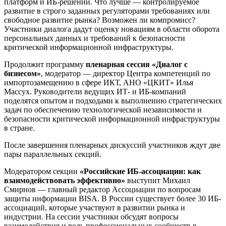
платформ и ИБ-решений. Что лучше — контролируемое
развитие в строго заданных регуляторами требованиях или
свободное развитие рынка? Возможен ли компромисс?
Участники диалога дадут оценку новациям в области оборота
персональных данных и требований к безопасности
критической информационной инфраструктуры.
Продолжит программу
пленарная сессия «Диалог с
бизнесом»
, модератор — директор Центра компетенций по
импортозамещению в сфере ИКТ, АНО «ЦКИТ» Илья
Массух. Руководители ведущих ИТ- и ИБ-компаний
поделятся опытом и подходами к выполнению стратегических
задач по обеспечению технологической независимости и
безопасности критической информационной инфраструктуры
в стране.
После завершения пленарных дискуссий участников ждут две
пары параллельных секций.
Модератором секции
«Российские ИБ-ассоциации: как
взаимодействовать эффективно»
выступит Михаил
Смирнов — главный редактор Ассоциации по вопросам
защиты информации BISA. В России существует более 30 ИБ-
ассоциаций, которые участвуют в развитии рынка и
индустрии. На сессии участники обсудят вопросы
взаимодействия и роль профессиональных сообществ в