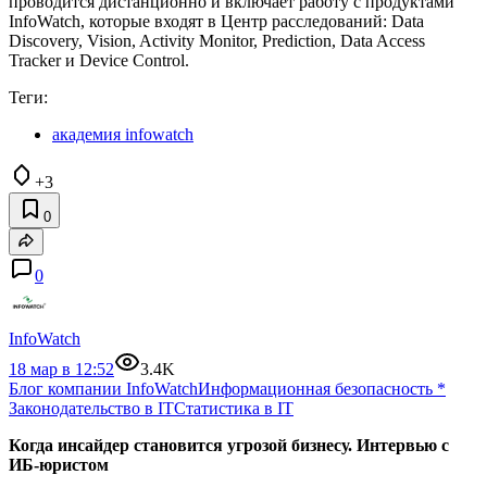
проводится дистанционно и включает работу с продуктами
InfoWatch, которые входят в Центр расследований: Data
Discovery, Vision, Activity Monitor, Prediction, Data Access
Tracker и Device Control.
Теги:
академия infowatch
+3
0
0
InfoWatch
18 мар в 12:52
3.4K
Блог компании InfoWatch
Информационная безопасность
*
Законодательство в IT
Статистика в IT
Когда инсайдер становится угрозой бизнесу. Интервью с
ИБ-юристом