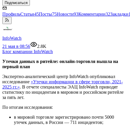
Подписаться
Профиль
Статьи
45
Посты
75
Новости
93
Комментарии
32
Закладки
InfoWatch
21 мая в 08:56
2.8K
Блог компании InfoWatch
Утечки данных в ритейле: онлайн-торговля вышла на
первый план
Экспертно-аналитический центр InfoWatch опубликовал
исследование
«Утечки информации в сфере торговли, 2021-
2025 гг.»
. В отчете специалисты ЭАЦ InfoWatch приводят
статистику по инцидентам в мировом и российском ритейле
за пять лет.
По итогам исследования:
в мировой торговле зарегистрировано почти 5000
утечек данных, в России — 711 инцидентов;