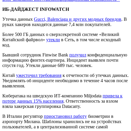
ИБ-ДАЙДЖЕСТ INFOWATCH
Утечка данных
Gucci, Balenciaga и других модных брендов
. В
руках хакеров находятся данные 7,4 млн покупателей.
Более 500 ГБ данных о сверхсекретной системе «Великий
Китайский файрвол»
утекли
в Сеть, в том числе исходный
код.
Бывший сотрудник Finwise Bank
получил
конфиденциальную
информацию финтех-партнера. Инцидент выявлен почти
спустя год. Утекли данные 689 тыс. человек.
Китай
ужесточил требования
к отчетности об утечках данных.
Уведомлять об инциденте необходимо в течение 4 часов после
выявления.
Кибератака на шведскую ИТ-компанию Miljodata
привела к
потере данных 15% населения
. Ответственность за взлом
взяла хакерская группировка Datacarry.
В Италии регулятор
приостановил работу
биометрии в
аэропорту Милана. Шаблоны хранились не на устройствах
пользователей, а в централизованной системе самой