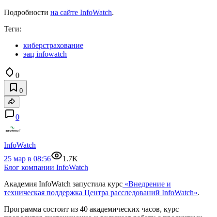
Подробности
на сайте InfoWatch
.
Теги:
киберстрахование
эац infowatch
0
0
0
InfoWatch
25 мар в 08:56
1.7K
Блог компании InfoWatch
Академия InfoWatch запустила курс
«Внедрение и
техническая поддержка Центра расследований InfoWatch»
.
Программа состоит из 40 академических часов, курс