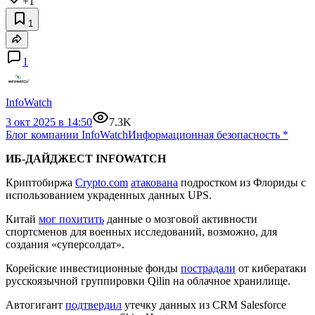
+1
1
1
InfoWatch
3 окт 2025 в 14:50
7.3K
Блог компании InfoWatch
Информационная безопасность
*
ИБ-ДАЙДЖЕСТ INFOWATCH
Криптобиржа
Crypto.com
атакована
подростком из Флориды с
использованием украденных данных UPS.
Китай
мог похитить
данные о мозговой активности
спортсменов для военных исследований, возможно, для
создания «суперсолдат».
Корейские инвестиционные фонды
пострадали
от кибератаки
русскоязычной группировки Qilin на облачное хранилище.
Автогигант
подтвердил
утечку данных из CRM Salesforce