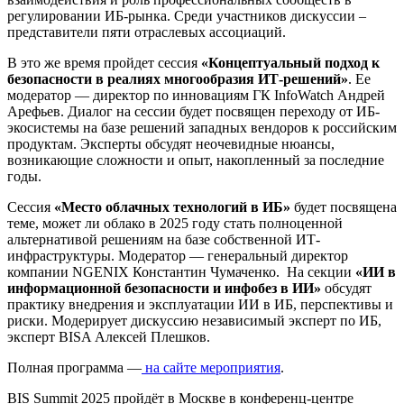
регулировании ИБ-рынка. Среди участников дискуссии –
представители пяти отраслевых ассоциаций.
В это же время пройдет сессия
«Концептуальный подход к
безопасности в реалиях многообразия ИТ-решений»
. Ее
модератор — директор по инновациям ГК InfoWatch Андрей
Арефьев. Диалог на сессии будет посвящен переходу от ИБ-
экосистемы на базе решений западных вендоров к российским
продуктам. Эксперты обсудят неочевидные нюансы,
возникающие сложности и опыт, накопленный за последние
годы.
Сессия
«Место облачных технологий в ИБ»
будет посвящена
теме, может ли облако в 2025 году стать полноценной
альтернативой решениям на базе собственной ИТ-
инфраструктуры. Модератор — генеральный директор
компании NGENIX Константин Чумаченко. На секции
«ИИ в
информационной безопасности и инфобез в ИИ»
обсудят
практику внедрения и эксплуатации ИИ в ИБ, перспективы и
риски. Модерирует дискуссию независимый эксперт по ИБ,
эксперт BISA Алексей Плешков.
Полная программа —
на сайте мероприятия
.
BIS Summit 2025 пройдёт в Москве в конференц-центре