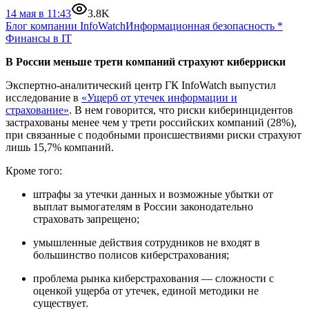
14 мая в 11:43
3.8K
Блог компании InfoWatch
Информационная безопасность
*
Финансы в IT
В России меньше трети компаний страхуют киберриски
Экспертно-аналитический центр ГК InfoWatch выпустил
исследование в
«Ущерб от утечек информации и
страхование»
. В нем говорится, что риски киберинцидентов
застрахованы менее чем у трети российских компаний (28%),
при связанные с подобными происшествиями риски страхуют
лишь 15,7% компаний.
Кроме того:
штрафы за утечки данных и возможные убытки от
выплат вымогателям в России законодательно
страховать запрещено;
умышленные действия сотрудников не входят в
большинство полисов киберстрахования;
проблема рынка киберстрахования — сложности с
оценкой ущерба от утечек, единой методики не
существует.