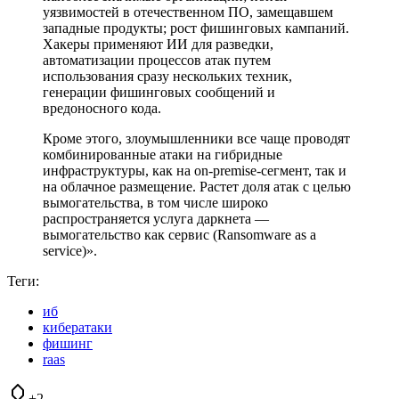
уязвимостей в отечественном ПО, замещавшем
западные продукты; рост фишинговых кампаний.
Хакеры применяют ИИ для разведки,
автоматизации процессов атак путем
использования сразу нескольких техник,
генерации фишинговых сообщений и
вредоносного кода.
Кроме этого, злоумышленники все чаще проводят
комбинированные атаки на гибридные
инфраструктуры, как на on-premise-сегмент, так и
на облачное размещение. Растет доля атак с целью
вымогательства, в том числе широко
распространяется услуга даркнета —
вымогательство как сервис (Ransomware as a
service)».
Теги:
иб
кибератаки
фишинг
raas
+2