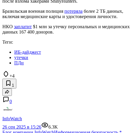
после взлома хакерами ShinyHunters.
Бразильская военная полиция
потеряла
более 2 ТБ данных,
включая медицинские карты и удостоверения личности.
НКО
заплатит
$1 млн за утечку персональных и медицинских
данных 167 400 доноров.
Теги:
ИБ-дайджест
утечки
ПДн
+4
1
0
InfoWatch
26 сен 2025 в 15:26
6.3K
Блог компании InfoWatch
Информационная безопасность
*