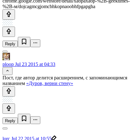
chrome.google.com/webstore/detail/хабрахабр-%2B-geektimes-
%2B-м/dojcagmcgjomcbhkopnaoobhfpgapgha
Reply
ploop
Jul 23 2015 at 04:33
Пост, где автор делится расширением, с запоминающимся
названием
«Дуров, верни стену»
Reply
lorc
Jul 22 2015 at 10:55