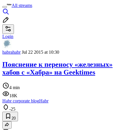
All streams
Login
habrahabr
Jul 22 2015 at 10:30
Пояснение к переносу «железных»
хабов с «Хабра» на Geektimes
4 min
18K
Habr corporate blog
Habr
-25
20