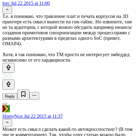
lorc
Jul 22 2015 at 11:00
Т.е. я понимаю, что травление плат и печать корпусов на 3D
принтере есть смысл вынести на гик-таймс. Но извините, там
не та аудитория, с которой можно обсудить например нюансы
создания примитивов синхронизации между процессорами с
разными архитектурами в пределах одного SoC (привет,
OMAP4).
Хотя, я так понимаю, что ТМ просто не интересует эмбеддед
независимо от его хардкорности.
Reply
HorsyNox
Jul 22 2015 at 11:37
Может есть смысл сделать какой-то автокросспостинг? (В том
числе комментариев). Так, чтобы одну статью можно было