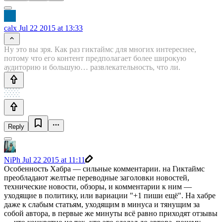
calx
Jul 22 2015 at 13:33
Ну это вы зря. Как раз гиктаймс для многих интереснее,
потому что его контент предполагает более широкую
аудиторию и большую… развлекательность, что ли.
Reply
NiPh
Jul 22 2015 at 11:11
Особенность Хабра — сильные комментарии. на Гиктаймс
преобладают желтые переводные заголовки новостей,
технические новости, обзоры, и комментарии к ним —
уходящие в политику, или вариации "+1 пиши ещё". На хабре
даже к слабым статьям, уходящим в минуса и тянущим за
собой автора, в первые же минуты всё равно приходят отзывы