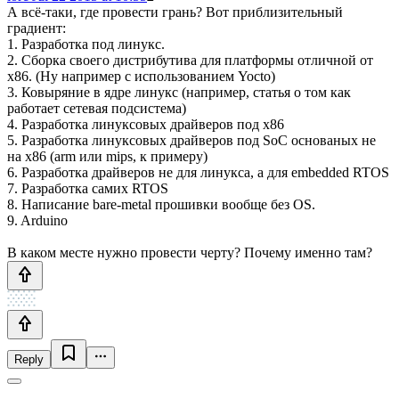
А всё-таки, где провести грань? Вот приблизительный
градиент:
1. Разработка под линукс.
2. Сборка своего дистрибутива для платформы отличной от
х86. (Ну например с использованием Yocto)
3. Ковыряние в ядре линукс (например, статья о том как
работает сетевая подсистема)
4. Разработка линуксовых драйверов под x86
5. Разработка линуксовых драйверов под SoC основаных не
на x86 (arm или mips, к примеру)
6. Разработка драйверов не для линукса, а для embedded RTOS
7. Разработка самих RTOS
8. Написание bare-metal прошивки вообще без OS.
9. Arduino
В каком месте нужно провести черту? Почему именно там?
Reply