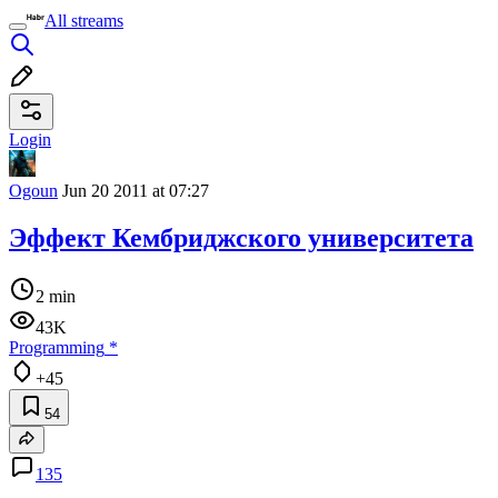
All streams
Login
Ogoun
Jun 20 2011 at 07:27
Эффект Кембриджского университета
2 min
43K
Programming
*
+45
54
135