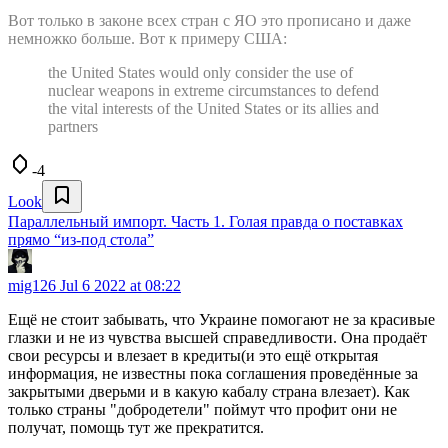
Вот только в законе всех стран с ЯО это прописано и даже
немножко больше. Вот к примеру США:
the United States would only consider the use of
nuclear weapons in extreme circumstances to defend
the vital interests of the United States or its allies and
partners
-4
Look
Параллельный импорт. Часть 1. Голая правда о поставках
прямо “из-под стола”
mig126
Jul 6 2022 at 08:22
Ещё не стоит забывать, что Украине помогают не за красивые
глазки и не из чувства высшей справедливости. Она продаёт
свои ресурсы и влезает в кредиты(и это ещё открытая
информация, не известны пока соглашения проведённые за
закрытыми дверьми и в какую кабалу страна влезает). Как
только страны "добродетели" поймут что профит они не
получат, помощь тут же прекратится.