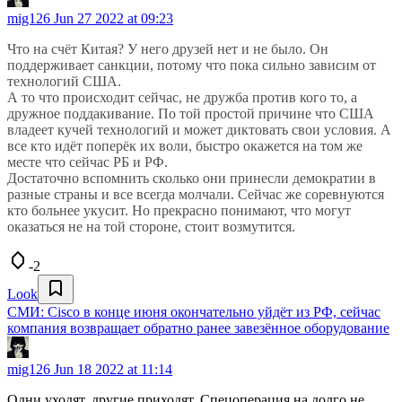
mig126
Jun 27 2022 at 09:23
Что на счёт Китая? У него друзей нет и не было. Он
поддерживает санкции, потому что пока сильно зависим от
технологий США.
А то что происходит сейчас, не дружба против кого то, а
дружное поддакивание. По той простой причине что США
владеет кучей технологий и может диктовать свои условия. А
все кто идёт поперёк их воли, быстро окажется на том же
месте что сейчас РБ и РФ.
Достаточно вспомнить сколько они принесли демократии в
разные страны и все всегда молчали. Сейчас же соревнуются
кто больнее укусит. Но прекрасно понимают, что могут
оказаться не на той стороне, стоит возмутится.
-2
Look
СМИ: Cisco в конце июня окончательно уйдёт из РФ, сейчас
компания возвращает обратно ранее завезённое оборудование
mig126
Jun 18 2022 at 11:14
Одни уходят, другие приходят. Спецоперация на долго не