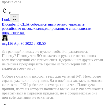
против себя.
-9
Look
Bloomberg: США собрались значительно упростить
российским высококвалифицированным специалистам
получение виз
mig126
Apr 30 2022 at 09:50
За границей никому не нужно чтобы РФ развалилась.
Почему? Потому что ЯО окажется в руках не осознающих
всех последствий его применения. Ядерный щит других стран
не сможет предотвратить взрывы на территории РФ. А
аукнется всему миру.
Соберут сливки и закроют въезд для жителей РФ. Некоторые
страны уже так и поступили. Да и идейных хватает, находятся
же те кто в РКН работает не смотря ни на что. Плюс куча
причин, часть из которых написана выше. Да у РФ есть шансы
превратиться в сырьевой придаток, но в средневековье она
при всём желании не откатится.