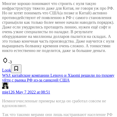
Многие хорошо понимают что строить с нуля такую
инфраструктуру тяжело даже для Китая, не говоря уж про РФ.
Но не хотят понимать что США(а позже и Китай) активно
противодействуют её появлению в РФ с самого становления
страны(или как только более менее начали наводить порядок).
Даже если умудрились протащить линию, нужен ещё софт и
очень узкие специалисты по наладке. В результате
оборудование на миллионы долларов пылится на складах. А
это только конечная часть производства. Даже научится с нуля
выращивать болванку кремния очень сложно. А тонкостями
никто естественно не поделится, даже за большие деньги.
-3
Look
WSJ: китайские компании Lenovo и Xiaomi решили по-тихому
уйти с рынка РФ из-за санкций США
mig126
May 7 2022 at 08:51
Немногочисленные примеры когда он сработал совсем не
вдохновляют.
Так что такими мерами они лишь настраивают население РФ