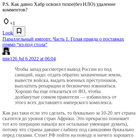
P.S. Как давно Хабр освоил тихое(без НЛО) удаление
комментов?
+1
Look
Параллельный импорт. Часть 1. Голая правда о поставках
прямо “из-под стола”
mig126
Jul 6 2022 at 06:04
Чтобы запад рассмотрел вывод России из под
санкций, надо: отдать обратно захваченные земли,
вывести войска, выдать военных преступников,
выплатить репарации и бесконечно извиняться.
Хорошо бы еще отказаться от ЯО, чтобы
долбанутые совком правители — избавились от
этого всех доставшего имперского комплекса.
Как раз таки если это сделать, то буквально за 10-20 лет страна
скатится до уровня стран Африки. Это прекрасно понимает
тот кто операцию начал(и все остальные умеющие думать),
потому что страны давшие слабину под санкциями буквально
перед глазами. Стоит РФ пойти на поводу и ничего хорошего