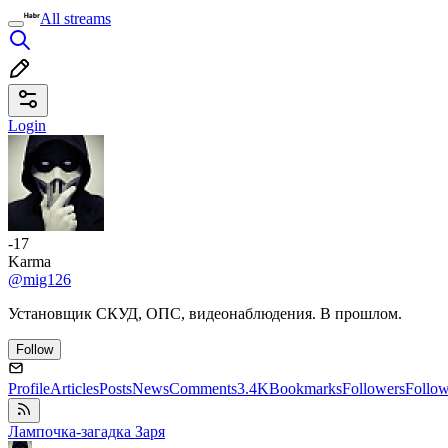
All streams
Login
-17
Karma
@mig126
Установщик СКУД, ОПС, видеонаблюдения. В прошлом.
Follow
Profile
Articles
Posts
News
Comments
3.4K
Bookmarks
Followers
Follo
Лампочка-загадка Заря