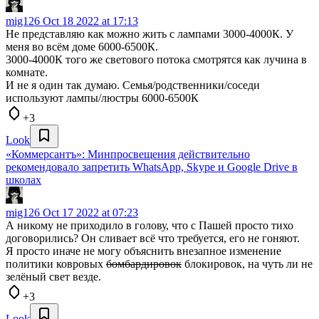
mig126
Oct 18 2022 at 17:13
Не представляю как можно жить с лампами 3000-4000К. У
меня во всём доме 6000-6500К.
3000-4000К того же светового потока смотрятся как лучина в
комнате.
И не я один так думаю. Семья/родственники/соседи
используют лампы/люстры 6000-6500К
+3
Look
«Коммерсантъ»: Минпросвещения действительно
рекомендовало запретить WhatsApp, Skype и Google Drive в
школах
mig126
Oct 17 2022 at 07:23
А никому не приходило в голову, что с Пашей просто тихо
договорились? Он сливает всё что требуется, его не гоняют.
Я просто иначе не могу объяснить внезапное изменение
политики ковровых
бомбардировок
блокировок, на чуть ли не
зелёный свет везде.
+3
Look