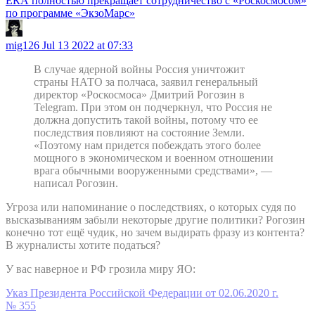
ЕКА полностью прекращает сотрудничество с «Роскосмосом»
по программе «ЭкзоМарс»
mig126
Jul 13 2022 at 07:33
В случае ядерной войны Россия уничтожит
страны НАТО за полчаса, заявил генеральный
директор «Роскосмоса» Дмитрий Рогозин в
Telegram. При этом он подчеркнул, что Россия не
должна допустить такой войны, потому что ее
последствия повлияют на состояние Земли.
«Поэтому нам придется побеждать этого более
мощного в экономическом и военном отношении
врага обычными вооруженными средствами», —
написал Рогозин.
Угроза или напоминание о последствиях, о которых судя по
высказываниям забыли некоторые другие политики? Рогозин
конечно тот ещё чудик, но зачем выдирать фразу из контента?
В журналисты хотите податься?
У вас наверное и РФ грозила миру ЯО:
Указ Президента Российской Федерации от 02.06.2020 г.
№ 355