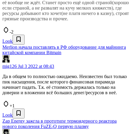
её вообще не ждёт. Станет просто ещё одной страной(хорошо
если страной, а не развалят на кучу мелких княжеств), где
ресурсы добывают кто хочет(не платя ничего в казну), строят
грязные производства и прочее.
-2
Look
Merlion начала поставлять в РФ оборудование для майнинга
китайской компании Bitmain
mig126
Jul 3 2022 at 08:43
Да в общем то полностью ожидаемо. Неизвестен был только
пик насыщения, после которого финансовая пирамида
начинает падать. Т.к. её стоимость держалась только на
доверии и вложении всё больших денег/ресурсов в неё.
+1
Look
Zap Energy зажгла в прототипе термоядерного реактора
нового поколения FuZE-Q первую плазму