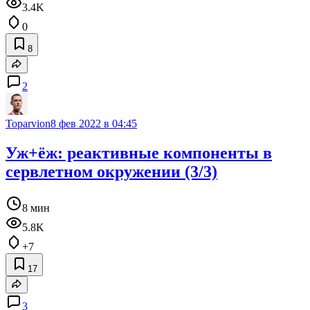
3.4K
0
8
2
Toparvion
8 фев 2022 в 04:45
Уж+ёж: реактивные компоненты в
сервлетном окружении (3/3)
8 мин
5.8K
+7
17
3