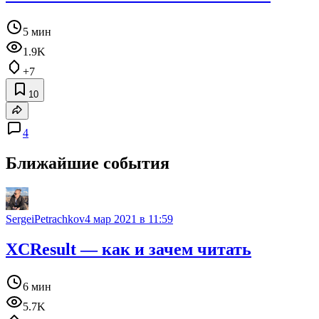
5 мин
1.9K
+7
10
4
Ближайшие события
SergeiPetrachkov
4 мар 2021 в 11:59
XCResult — как и зачем читать
6 мин
5.7K