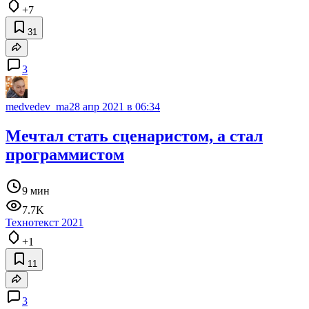
+7
31
3
medvedev_ma
28 апр 2021 в 06:34
Мечтал стать сценаристом, а стал
программистом
9 мин
7.7K
Технотекст 2021
+1
11
3