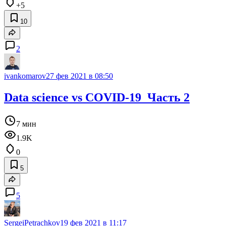
+5
10
2
ivankomarov
27 фев 2021 в 08:50
Data science vs COVID-19_Часть 2
7 мин
1.9K
0
5
5
SergeiPetrachkov
19 фев 2021 в 11:17