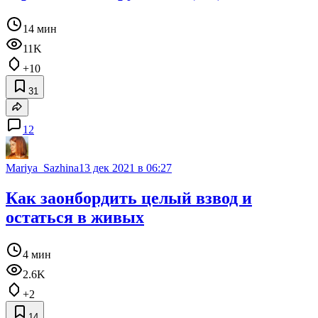
14 мин
11K
+10
31
12
Mariya_Sazhina
13 дек 2021 в 06:27
Как заонбордить целый взвод и
остаться в живых
4 мин
2.6K
+2
14