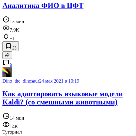
Аналитика ФИО в ЦФТ
13 мин
7.9K
+1
23
6
Dino_the_dinosaur
24 мая 2021 в 10:19
Как адаптировать языковые модели
Kaldi? (со смешными животными)
14 мин
14K
Туториал