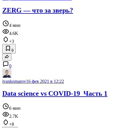
ZERG — что за зверь?
4 мин
4.6K
+3
9
0
ivankomarov
16 фев 2021 в 12:22
Data science vs COVID-19_Часть 1
6 мин
2.7K
+8