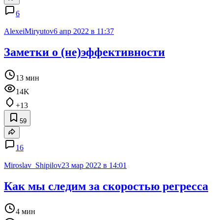
6
AlexeiMiryutov
6 апр 2022 в 11:37
Заметки о (не)эффективности
13 мин
14K
+13
59
16
Miroslav_Shipilov
23 мар 2022 в 14:01
Как мы следим за скоростью регресса
4 мин