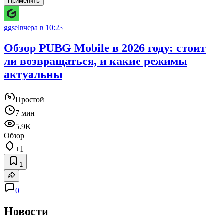
Применить
ggsel
вчера в 10:23
Обзор PUBG Mobile в 2026 году: стоит
ли возвращаться, и какие режимы
актуальны
Простой
7 мин
5.9K
Обзор
+1
1
0
Новости