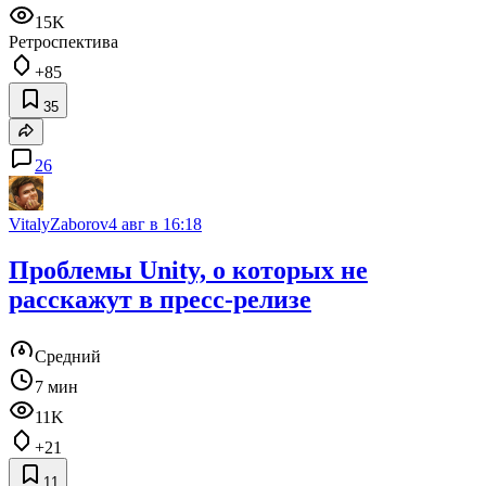
15K
Ретроспектива
+85
35
26
VitalyZaborov
4 авг в 16:18
Проблемы Unity, о которых не
расскажут в пресс-релизе
Средний
7 мин
11K
+21
11