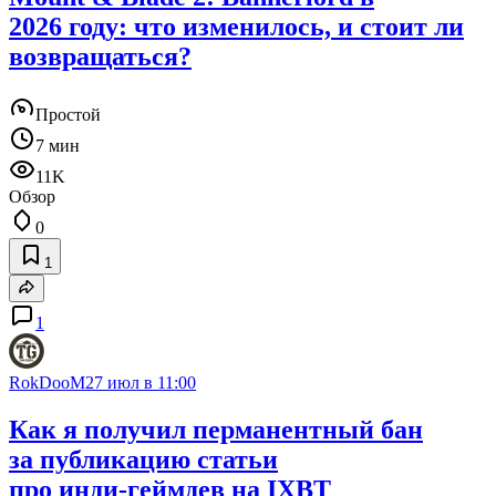
2026 году: что изменилось, и стоит ли
возвращаться?
Простой
7 мин
11K
Обзор
0
1
1
RokDooM
27 июл в 11:00
Как я получил перманентный бан
за публикацию статьи
про инди‑геймдев на IXBT