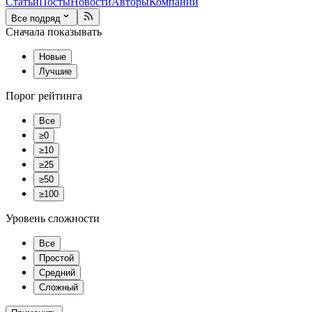
Статьи
Посты
Новости
Авторы
Компании
Все подряд
Сначала показывать
Новые
Лучшие
Порог рейтинга
Все
≥0
≥10
≥25
≥50
≥100
Уровень сложности
Все
Простой
Средний
Сложный