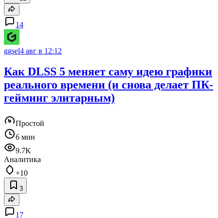
14
ggsel
4 авг в 12:12
Как DLSS 5 меняет саму идею графики
реального времени (и снова делает ПК-
гейминг элитарным)
Простой
6 мин
9.7K
Аналитика
+10
3
17