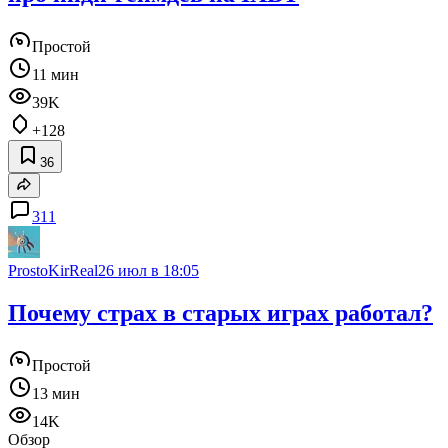
Простой
11 мин
39K
+128
36
311
ProstoKirReal
26 июл в 18:05
Почему страх в старых играх работал?
Простой
13 мин
14K
Обзор