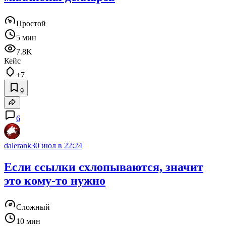
Простой
5 мин
7.8K
Кейс
+7
9
6
dalerank
30 июл в 22:24
Если ссылки схлопываются, значит
это кому‑то нужно
Сложный
10 мин