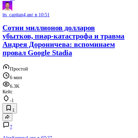
its_capitan
4 авг в 10:51
Сотни миллионов долларов
убытков, пиар-катастрофа и травма
Андрея Дороничева: вспоминаем
провал Google Stadia
Простой
6 мин
6.3K
Кейс
-1
1
7
AlexSergey
4 авг в 07:27