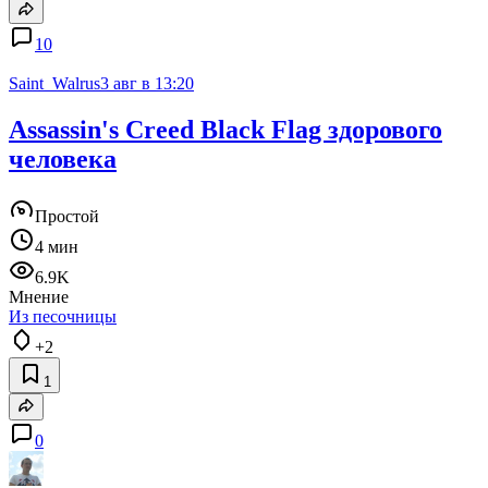
10
Saint_Walrus
3 авг в 13:20
Assassin's Creed Black Flag здорового
человека
Простой
4 мин
6.9K
Мнение
Из песочницы
+2
1
0