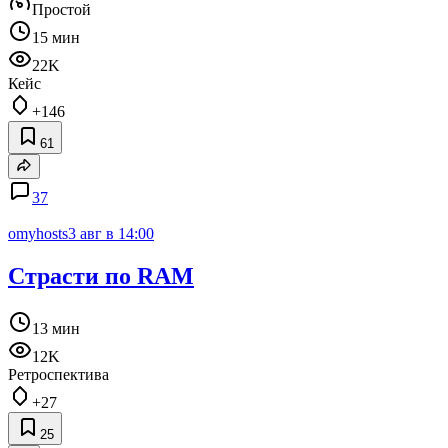
Простой
15 мин
22K
Кейс
+146
61
37
omyhosts
3 авг в 14:00
Страсти по RAM
13 мин
12K
Ретроспектива
+27
25