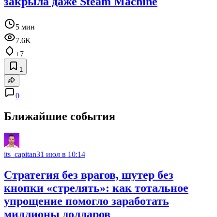
закрыла даже Steam Machine
5 мин
7.6K
+7
1
0
Ближайшие события
its_capitan
31 июл в 10:14
Стратегия без врагов, шутер без
кнопки «стрелять»: как тотальное
упрощение помогло заработать
миллионы долларов