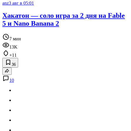
anz
3 авг в 05:01
Хакатон — соло игра за 2 дня на Fable
5 и Nano Banana 2
7 мин
13K
+11
36
10