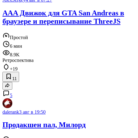
AAA Движок для GTA San Andreas в
браузере и переписывание ThreeJS
Простой
6 мин
8.9K
Ретроспектива
+19
11
5
dalerank
3 авг в 19:50
Продакшен пал, Милорд