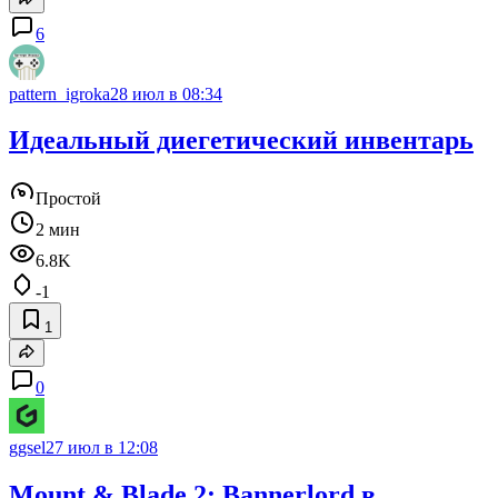
6
pattern_igroka
28 июл в 08:34
Идеальный диегетический инвентарь
Простой
2 мин
6.8K
-1
1
0
ggsel
27 июл в 12:08
Mount & Blade 2: Bannerlord в