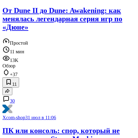
От Dune II до Dune: Awakening: как
менялась легендарная серия игр по
«Дюне»
Простой
11 мин
13K
Обзор
+37
11
30
Xcom-shop
31 июл в 11:06
ПК или консоль: спор, который не