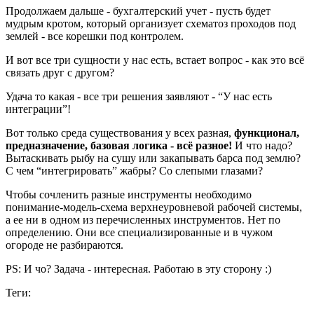
Продолжаем дальше - бухгалтерский учет - пусть будет
мудрым кротом, который организует схематоз проходов под
землей - все корешки под контролем.
И вот все три сущности у нас есть, встает вопрос - как это всё
связать друг с другом?
Удача то какая - все три решения заявляют - “У нас есть
интеграции”!
Вот только среда существования у всех разная,
функционал,
предназначение, базовая логика - всё разное!
И что надо?
Вытаскивать рыбу на сушу или закапывать барса под землю?
С чем “интегрировать” жабры? Со слепыми глазами?
Чтобы сочленить разные инструменты необходимо
понимание-модель-схема верхнеуровневой рабочей системы,
а ее ни в одном из перечисленных инструментов. Нет по
определению. Они все специализированные и в чужом
огороде не разбираются.
PS: И чо? Задача - интересная. Работаю в эту сторону :)
Теги: