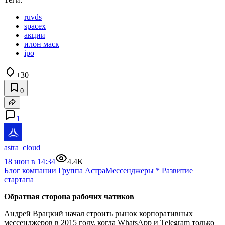
ruvds
spacex
акции
илон маск
ipo
+30
0
1
astra_cloud
18 июн в 14:34
4.4K
Блог компании Группа Астра
Мессенджеры
*
Развитие
стартапа
Обратная сторона рабочих чатиков
Андрей Врацкий начал строить рынок корпоративных
мессенджеров в 2015 году, когда WhatsApp и Telegram только