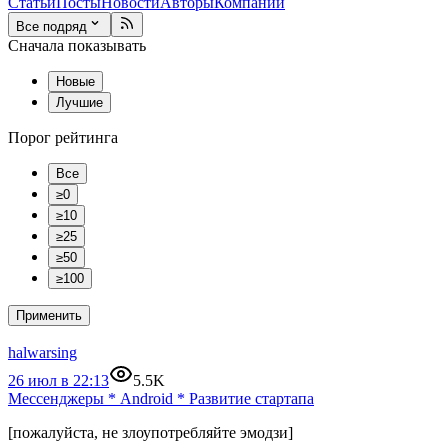
Статьи
Посты
Новости
Авторы
Компании
Все подряд
Сначала показывать
Новые
Лучшие
Порог рейтинга
Все
≥0
≥10
≥25
≥50
≥100
Применить
halwarsing
26 июл в 22:13
5.5K
Мессенджеры
*
Android
*
Развитие стартапа
[пожалуйста, не злоупотребляйте эмодзи]