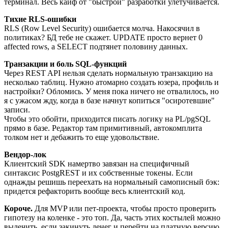
терминал. Весь кайф от "быстрой" разработки улетучивается.
Тихие RLS-ошибки
RLS (Row Level Security) ошибается молча. Накосячил в
политиках? БД тебе не скажет. UPDATE просто вернет 0
affected rows, а SELECT подтянет половину данных.
Транзакции и боль SQL-функций
Через REST API нельзя сделать нормальную транзакцию на
несколько таблиц. Нужно атомарно создать юзера, профиль и
настройки? Обломись. У меня пока ничего не отвалилось, но
я с ужасом жду, когда в базе начнут копиться "осиротевшие"
записи.
Чтобы это обойти, приходится писать логику на PL/pgSQL
прямо в базе. Редактор там примитивный, автокомплита
толком нет и дебажить то еще удовольствие.
Вендор-лок
Клиентский SDK намертво завязан на специфичный
синтаксис PostgREST и их собственные токены. Если
однажды решишь переехать на нормальный самописный бэк:
придется рефакторить вообще весь клиентский код.
Короче.
Для MVP или пет-проекта, чтобы просто проверить
гипотезу на коленке - это топ. Да, часть этих костылей можно
вылечить, если закинуть денег и перейти на платную версию.