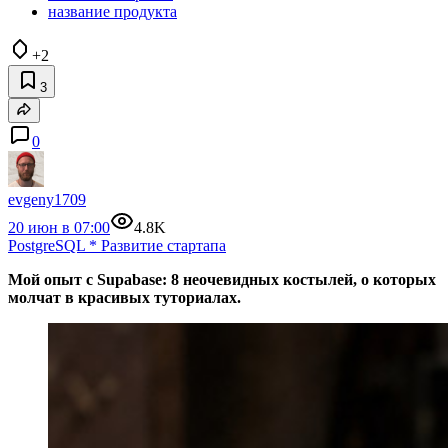
название продукта
+2
3
0
evgeny1709
20 июн в 07:00
4.8K
PostgreSQL
*
Развитие стартапа
Мой опыт с Supabase: 8 неочевидных костылей, о которых
молчат в красивых туториалах.