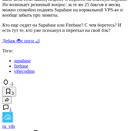
Но возникает резонный вопрос: за те же 25 баксов в месяц
можно спокойно поднять Supabase на нормальной VPS-ке и
вообще забыть про лимиты.
Кто еще сидит на Supabase или Firebase? С чем боретесь? И
есть тут те, кто уже психанул и переехал на свой бэк?
Дебаж 🐞с ноги 🦶
Теги:
supabase
firebase
vibecoding
-3
3
1
ru_vds