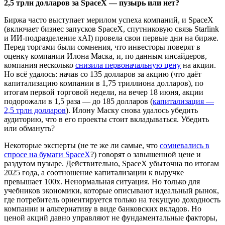
2,5 трлн долларов за SpaceX — пузырь или нет?
Биржа часто выступает мерилом успеха компаний, и SpaceX
(включает бизнес запусков SpaceX, спутниковую связь Starlink
и ИИ-подразделение xAI) провела свои первые дни на бирже.
Перед торгами были сомнения, что инвесторы поверят в
оценку компании Илона Маска, и, по данным инсайдеров,
компания несколько
снизила первоначальную цену
на акции.
Но всё удалось: начав со 135 долларов за акцию (что даёт
капитализацию компании в 1,75 триллиона долларов), по
итогам первой торговой недели, на вечер 18 июня, акции
подорожали в 1,5 раза — до 185 долларов (
капитализация —
2,5 трлн долларов
). Илону Маску снова удалось убедить
аудиторию, что в его проекты стоит вкладываться. Убедить
или обмануть?
Некоторые эксперты (не те же ли самые, что
сомневались в
спросе на бумаги SpaceX
?) говорят о завышенной цене и
раздутом пузыре. Действительно, SpaceX убыточна по итогам
2025 года, а соотношение капитализации к выручке
превышает 100х. Ненормальная ситуация. Но только для
учебников экономики, которые описывают идеальный рынок,
где потребитель ориентируется только на текущую доходность
компании и альтернативу в виде банковских вкладов. Но
ценой акций давно управляют не фундаментальные факторы,