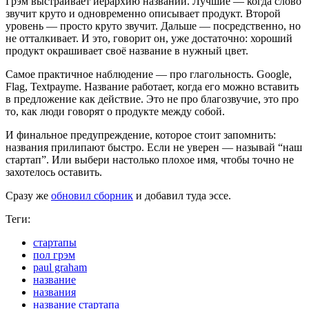
Грэм выстраивает иерархию названий. Лучшие — когда слово
звучит круто и одновременно описывает продукт. Второй
уровень — просто круто звучит. Дальше — посредственно, но
не отталкивает. И это, говорит он, уже достаточно: хороший
продукт окрашивает своё название в нужный цвет.
Самое практичное наблюдение — про глагольность. Google,
Flag, Textpayme. Название работает, когда его можно вставить
в предложение как действие. Это не про благозвучие, это про
то, как люди говорят о продукте между собой.
И финальное предупреждение, которое стоит запомнить:
названия прилипают быстро. Если не уверен — называй “наш
стартап”. Или выбери настолько плохое имя, чтобы точно не
захотелось оставить.
Сразу же
обновил сборник
и добавил туда эссе.
Теги:
стартапы
пол грэм
paul graham
название
названия
название стартапа