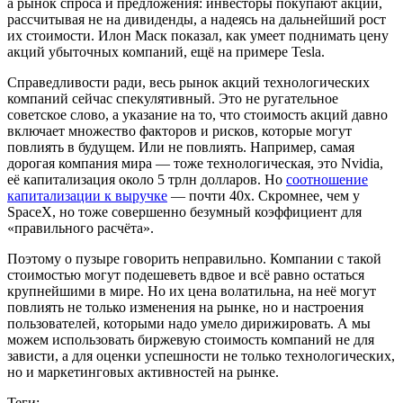
а рынок спроса и предложения: инвесторы покупают акции,
рассчитывая не на дивиденды, а надеясь на дальнейший рост
их стоимости. Илон Маск показал, как умеет поднимать цену
акций убыточных компаний, ещё на примере Tesla.
Справедливости ради, весь рынок акций технологических
компаний сейчас спекулятивный. Это не ругательное
советское слово, а указание на то, что стоимость акций давно
включает множество факторов и рисков, которые могут
повлиять в будущем. Или не повлиять. Например, самая
дорогая компания мира — тоже технологическая, это Nvidia,
её капитализация около 5 трлн долларов. Но
соотношение
капитализации к выручке
— почти 40х. Скромнее, чем у
SpaceX, но тоже совершенно безумный коэффициент для
«правильного расчёта».
Поэтому о пузыре говорить неправильно. Компании с такой
стоимостью могут подешеветь вдвое и всё равно остаться
крупнейшими в мире. Но их цена волатильна, на неё могут
повлиять не только изменения на рынке, но и настроения
пользователей, которыми надо умело дирижировать. А мы
можем использовать биржевую стоимость компаний не для
зависти, а для оценки успешности не только технологических,
но и маркетинговых активностей на рынке.
Теги: