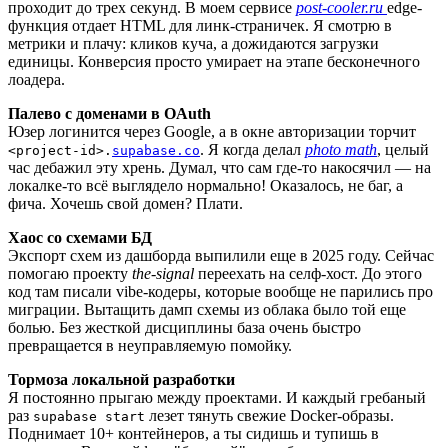
проходит до трех секунд. В моем сервисе
post-cooler.ru
edge-
функция отдает HTML для линк-страничек. Я смотрю в
метрики и плачу: кликов куча, а дожидаются загрузки
единицы. Конверсия просто умирает на этапе бесконечного
лоадера.
Палево с доменами в OAuth
Юзер логинится через Google, а в окне авторизации торчит
. Я когда делал
photo math
, целый
<project-id>.
supabase.co
час дебажил эту хрень. Думал, что сам где-то накосячил — на
локалке-то всё выглядело нормально! Оказалось, не баг, а
фича. Хочешь свой домен? Плати.
Хаос со схемами БД
Экспорт схем из дашборда выпилили еще в 2025 году. Сейчас
помогаю проекту
the-signal
переехать на селф-хост. До этого
код там писали vibe-кодеры, которые вообще не парились про
миграции. Вытащить дамп схемы из облака было той еще
болью. Без жесткой дисциплины база очень быстро
превращается в неуправляемую помойку.
Тормоза локальной разработки
Я постоянно прыгаю между проектами. И каждый гребаный
раз
лезет тянуть свежие Docker-образы.
supabase start
Поднимает 10+ контейнеров, а ты сидишь и тупишь в