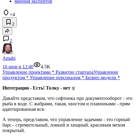
мнения экспертов
+4
2
2
Amabi
16 июн в 12:40
4.5K
Управление проектами
*
Развитие стартапа
Управление
продуктом
*
Управление персоналом
*
Бизнес-модели
*
Интеграции - Есть! Толку - нет :(
Давайте представим, что софтинка про документооборот - это
рыба в воде. С жабрами, такая, хвостом и плавниками - прям
адаптированная вся.
А теперь, представим, что управление задачами - это горный
барс - стремительный, ловкий и хищный, красивым мехом
покрытый.