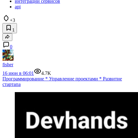
интеграции сервисов
api
+3
1
0
fisher
16 июн в 06:01
4.7K
Программирование
*
Управление проектами
*
Развитие
стартапа