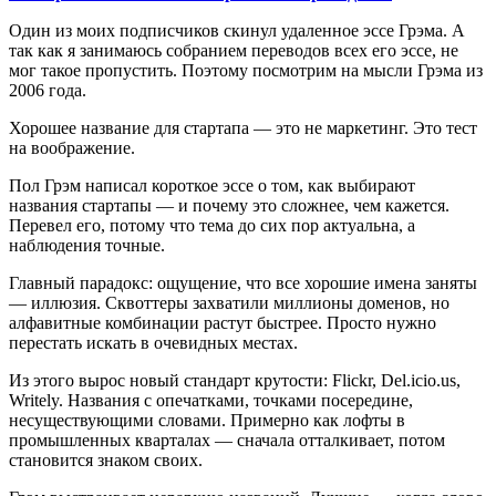
Один из моих подписчиков скинул удаленное эссе Грэма. А
так как я занимаюсь собранием переводов всех его эссе, не
мог такое пропустить. Поэтому посмотрим на мысли Грэма из
2006 года.
Хорошее название для стартапа — это не маркетинг. Это тест
на воображение.
Пол Грэм написал короткое эссе о том, как выбирают
названия стартапы — и почему это сложнее, чем кажется.
Перевел его, потому что тема до сих пор актуальна, а
наблюдения точные.
Главный парадокс: ощущение, что все хорошие имена заняты
— иллюзия. Сквоттеры захватили миллионы доменов, но
алфавитные комбинации растут быстрее. Просто нужно
перестать искать в очевидных местах.
Из этого вырос новый стандарт крутости: Flickr, Del.icio.us,
Writely. Названия с опечатками, точками посередине,
несуществующими словами. Примерно как лофты в
промышленных кварталах — сначала отталкивает, потом
становится знаком своих.