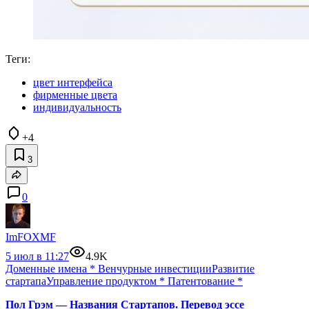
Теги:
цвет интерфейса
фирменные цвета
индивидуальность
+4
3
0
ImFOXMF
5 июл в 11:27
4.9K
Доменные имена
*
Венчурные инвестиции
Развитие
стартапа
Управление продуктом
*
Патентование
*
Пол Грэм — Названия Стартапов. Перевод эссе