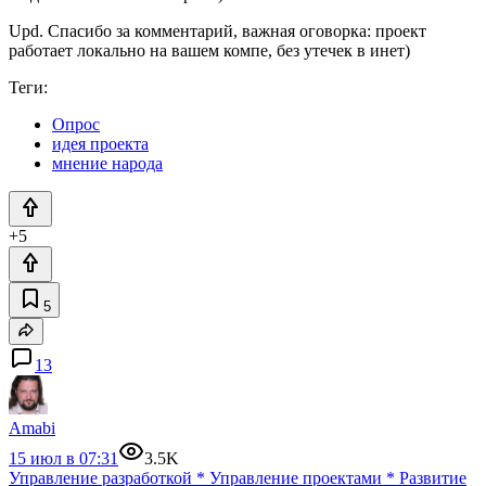
Upd. Спасибо за комментарий, важная оговорка: проект
работает локально на вашем компе, без утечек в инет)
Теги:
Опрос
идея проекта
мнение народа
+5
5
13
Amabi
15 июл в 07:31
3.5K
Управление разработкой
*
Управление проектами
*
Развитие