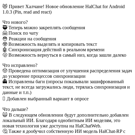
😻 Привет Халчане! Новое обновление HalChat for Android
1.0.3 (Pin, read and react)
Что нового?
🥷 Теперь можно закреплять сообщения
🤗 Поиск по чату
😳 Реакции на сообщения
🤓 Возможность выделять и копировать текст
🤖 Синхронизация действий в реальном времени
🫢 Возможность вернуться в самый низ, когда зашли далеко
Что исправлено?
🤠 Проведена оптимизация от улучшения распределения задач
до ускорение процессов синхронизации
👻 Исправлены баги (опросы показывали зашифрованный
текст, не всегда загружались люди, терялась синхронизация и
данные и т.п.)
🫩 Добавлен выбранный вариант в опросе
Что дальше?
🙀 В следующем обновлении будут дополнительно добавлен
локальный ИИ. Благодаря однобитным ИИ моделям, это
новая технология уже доступна на HalChatWeb.
🤔 Также я дообучил собственную ИИ модель HalChat-RP с