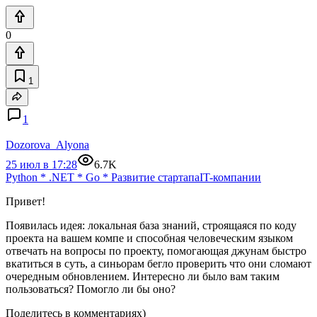
0
1
1
Dozorova_Alyona
25 июл в 17:28
6.7K
Python
*
.NET
*
Go
*
Развитие стартапа
IT-компании
Привет!
Появилась идея: локальная база знаний, строящаяся по коду
проекта на вашем компе и способная человеческим языком
отвечать на вопросы по проекту, помогающая джунам быстро
вкатиться в суть, а синьорам бегло проверить что они сломают
очередным обновлением. Интересно ли было вам таким
пользоваться? Помогло ли бы оно?
Поделитесь в комментариях)