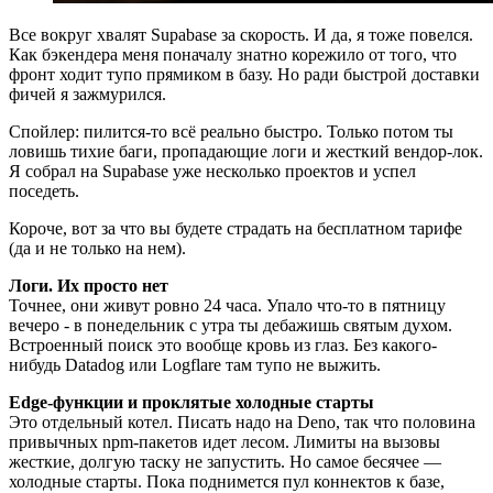
Все вокруг хвалят Supabase за скорость. И да, я тоже повелся.
Как бэкендера меня поначалу знатно корежило от того, что
фронт ходит тупо прямиком в базу. Но ради быстрой доставки
фичей я зажмурился.
Спойлер: пилится-то всё реально быстро. Только потом ты
ловишь тихие баги, пропадающие логи и жесткий вендор-лок.
Я собрал на Supabase уже несколько проектов и успел
поседеть.
Короче, вот за что вы будете страдать на бесплатном тарифе
(да и не только на нем).
Логи. Их просто нет
Точнее, они живут ровно 24 часа. Упало что-то в пятницу
вечеро - в понедельник с утра ты дебажишь святым духом.
Встроенный поиск это вообще кровь из глаз. Без какого-
нибудь Datadog или Logflare там тупо не выжить.
Edge-функции и проклятые холодные старты
Это отдельный котел. Писать надо на Deno, так что половина
привычных npm-пакетов идет лесом. Лимиты на вызовы
жесткие, долгую таску не запустить. Но самое бесячее —
холодные старты. Пока поднимется пул коннектов к базе,