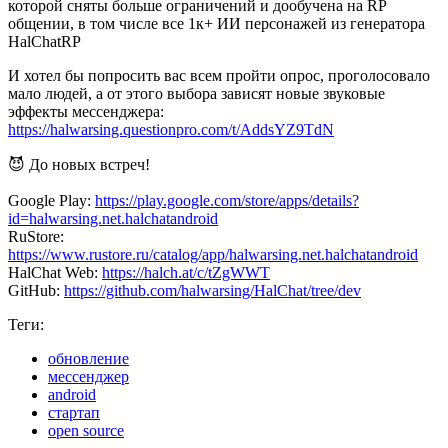
которой сняты больше ограничений и дообучена на RP
общении, в том числе все 1к+ ИИ персонажей из генератора
HalChatRP
И хотел бы попросить вас всем пройти опрос, проголосовало
мало людей, а от этого выбора зависят новые звуковые
эффекты мессенджера:
https://halwarsing.questionpro.com/t/AddsYZ9TdN
😈 До новых встреч!
Google Play:
https://play.google.com/store/apps/details?
id=halwarsing.net.halchatandroid
RuStore:
https://www.rustore.ru/catalog/app/halwarsing.net.halchatandroid
HalChat Web:
https://halch.at/c/tZgWWT
GitHub:
https://github.com/halwarsing/HalChat/tree/dev
Теги:
обновление
мессенджер
android
стартап
open source